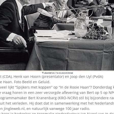
Omroepbanden
Stoomfluit Klaas
Vaak
Uitvinding
jinglecassette
gt (CDA), Henk van Hoorn (presentator) en Joop den Uyl (PvdA)
ie Haan. Foto Beeld en Geluid.
veel lijkt “Spijkers met koppen” op “In de Rooie Haan”? Donderdag 
 vraag horen in een zeer verzorgde aflevering van Bert op 5 op NP
programmamaker Bert Kranenbarg (KRO-NCRV) stil bij bijzondere r
uit het verleden. Hij doet dat in samenwerking met het Nederlands
n Jingleweb.nl, en natuurlijk vanwege 100 jaar radio.
ng hoor je bedenker en toenmalig eindredacteur Jan Nagel van In de