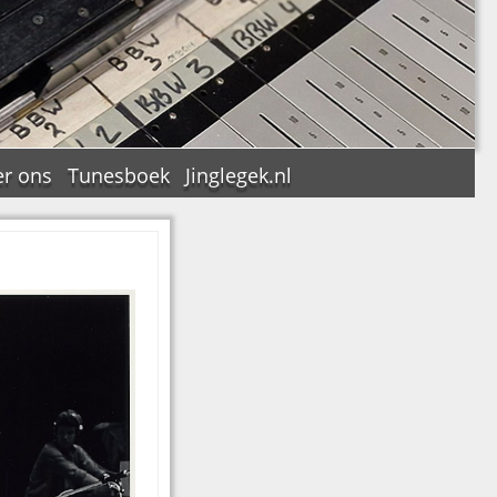
r ons
Tunesboek
Jinglegek.nl
n