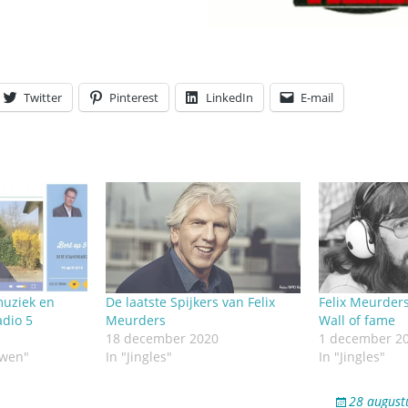
Twitter
Pinterest
LinkedIn
E-mail
muziek en
De laatste Spijkers van Felix
Felix Meurders
adio 5
Meurders
Wall of fame
18 december 2020
1 december 2
uwen"
In "Jingles"
In "Jingles"
28 august