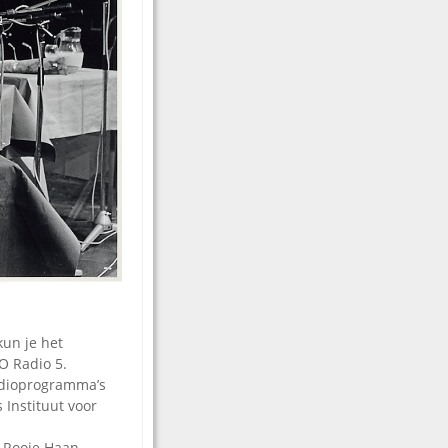
kun je het
O Radio 5.
adioprogramma’s
 Instituut voor
 Rooie Haan,