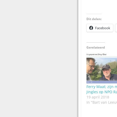
Dit delen:
Facebook
Gerelateerd
Ferry Maat; zijn 
jingles op NPO R
19 april 2018
In "Bart van Lee