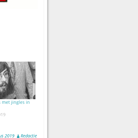
 met jingles in
019
us 2019
Redactie