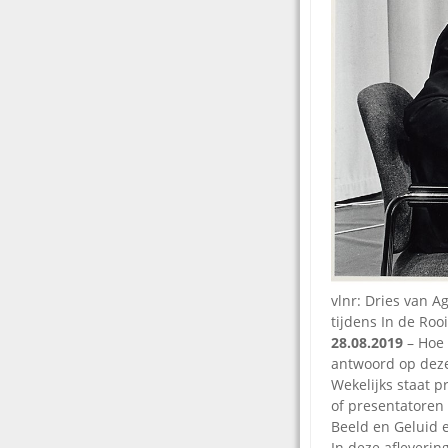
vlnr: Dries van A
tijdens In de Roo
28.08.2019
– Hoe 
antwoord op deze
Wekelijks staat 
of presentatoren 
Beeld en Geluid e
In deze afleveri