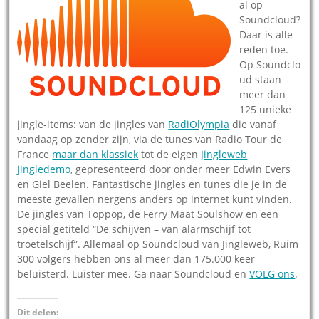
al op
Soundcloud?
Daar is alle
reden toe.
Op Soundclo
ud staan
meer dan
125 unieke
jingle-items: van de jingles van
RadiOlympia
die vanaf
vandaag op zender zijn, via de tunes van Radio Tour de
France
maar dan klassiek
tot de eigen
Jingleweb
jingledemo
, gepresenteerd door onder meer Edwin Evers
en Giel Beelen. Fantastische jingles en tunes die je in de
meeste gevallen nergens anders op internet kunt vinden.
De jingles van Toppop, de Ferry Maat Soulshow en een
special getiteld “De schijven – van alarmschijf tot
troetelschijf”. Allemaal op Soundcloud van Jingleweb, Ruim
300 volgers hebben ons al meer dan 175.000 keer
beluisterd. Luister mee. Ga naar Soundcloud en
VOLG ons
.
Dit delen: