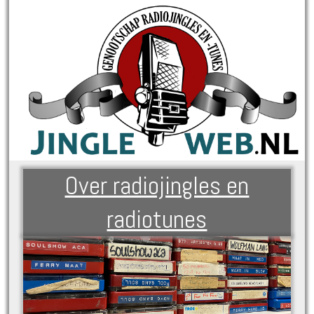
Over radiojingles en
radiotunes