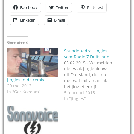
Facebook
Twitter
Pinterest
LinkedIn
E-mail
Gerelateerd
Soundquadrat jingles
voor Radio 7 Duitsland
05.02.2015 - We melden
niet vaak jinglenieuws
uit Duitsland, dus nu
Jingles in de remix
met wat extra nadruk:
29 mei 2013
het jinglebedrijf
In "Ger Koedam"
Soundquadrat in
5 februari 2015
Stuttgart heeft de
In "Jingles"
nieuwe vormgeving
mogen maken voor
Radio 7 in Duitsland.
Da's een radiostation
met nieuws, weer en