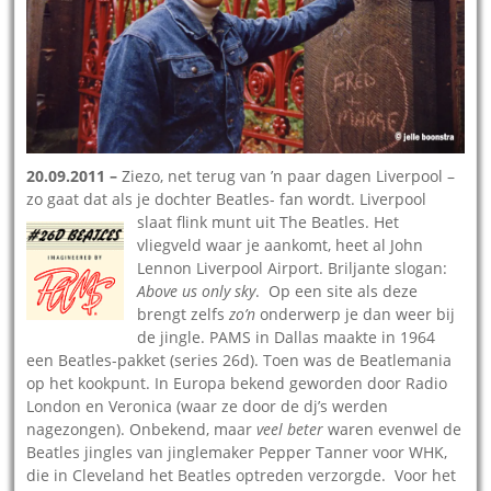
20.09.2011 –
Ziezo, net terug van ’n paar dagen Liverpool –
zo gaat dat als je dochter Beatles- fan wordt. Liverpool
slaat flink munt
uit The Beatles. Het
vliegveld waar je aankomt, heet al John
Lennon Liverpool Airport. Briljante slogan:
Above us only sky
. Op een site als deze
brengt zelfs
zo’n
onderwerp je dan weer bij
de jingle. PAMS in Dallas maakte in 1964
een Beatles-pakket (series 26d). Toen was de Beatlemania
op het kookpunt. In Europa bekend geworden door Radio
London en Veronica (waar ze door de dj’s werden
nagezongen). Onbekend, maar
veel beter
waren evenwel de
Beatles jingles van jinglemaker Pepper Tanner voor WHK,
die in Cleveland het Beatles optreden verzorgde. Voor het