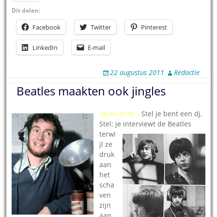
Dit delen:
Facebook
Twitter
Pinterest
LinkedIn
E-mail
22 augustus 2011
Redactie
Beatles maakten ook jingles
06.04.2010 –
Stel je bent een dj.
Stel: je interviewt de Beatles
terwi
jl ze
druk
aan
het
scha
ven
zijn
aan