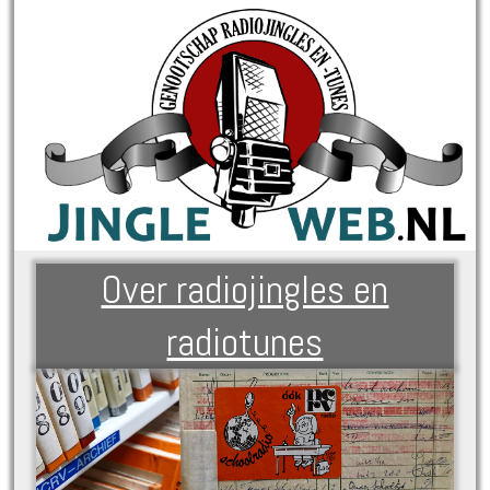
Over radiojingles en
radiotunes