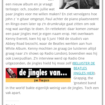
een nieuw album en je vraagt
terloops: och, zouden jullie wat
paar jingles voor me willen maken? En ziet vervolgens hoe
John z´n gitaar omgespt, Paul achter de piano plaatsneemt
en Ringo even later op z’n drumkrukje gaat zitten om ook
nog wat aardigs te doen. En retteketet: daar komen zomaar
een paar jingles met je eigen naam erop. Het overkwam
Kenny Everett, toen hij op 5 juni 1968 de studio’s van
Abbey Road bezocht, waar de Beatles werkten aan hun
White Album. Kenny mochten ze graag (ze luisteren altijd
graag naar z’n shows op Radio London), bovendien was hij
ook Liverpudlian. Z’n interview werd op Radio One
uitgezonden, de jingles hield hij moo
i zelf (
BELUISTER DE
BEATLES
JINGLES HIER
).
Grappig, the
‘greatest band
in the world’ bakte eigenlijk weinig van de jingles. Toch een
vak apart.