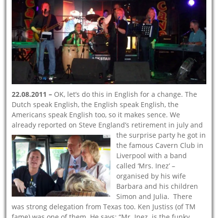
22.08.2011 –
OK, let’s do this in English for a change. The
Dutch speak English, the English speak English, the
Americans speak English too, so it makes sence. We
already reported on Steve England’s retirement
in july and
the surprise party he got in
the famous Cavern Club in
Liverpool with a band
called ‘Mrs. Inez’ –
organised by his wife
Barbara and his children
Simon and Julia. There
was strong delegation from Texas too. Ken Justiss (of TM
fame) was one of them. He says: “Mr. Inez is the funky