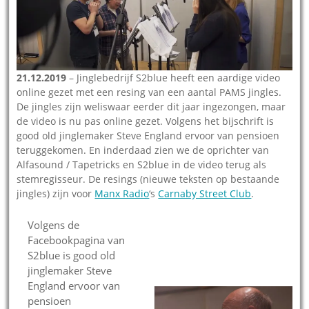
21.12.2019
– Jinglebedrijf S2blue heeft een aardige video
online gezet met een resing van een aantal PAMS jingles.
De jingles zijn weliswaar eerder dit jaar ingezongen, maar
de video is nu pas online gezet. Volgens het bijschrift is
good old jinglemaker Steve England ervoor van pensioen
teruggekomen. En inderdaad zien we de oprichter van
Alfasound / Tapetricks en S2blue in de video terug als
stemregisseur. De resings (nieuwe teksten op bestaande
jingles) zijn voor
Manx Radio
‘s
Carnaby Street Club
.
Volgens de
Facebookpagina van
S2blue is good old
jinglemaker Steve
England ervoor van
pensioen