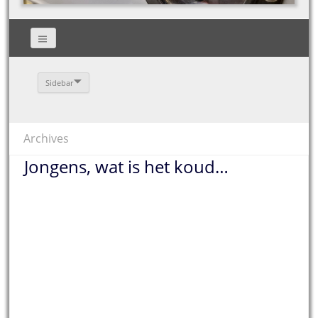
Sidebar
Archives
Jongens, wat is het koud…
USA PAMS Gebouw
UK S2blue Gebouw
4141 Office Parkway
St. Martins
winter 1970s- foto
Greenbank 2015 –
Steve England
foto Alfasound
Radio Luxemburg –
Warm Sound on
208, 1967