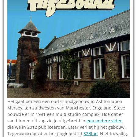
Het gaat om een een oud schoolgebouw in Ashton upon
Mersey, ten zuidwesten van Manchester, Engeland. Steve
bouwde er in 1981 een multi-studio-complex. Hoe dat er
van binnen uit zag zie je uitgebreid in
een andere video
die we in 2012 publiceerden. Later verliet hij het gebouw.
Tegenwoordig zit er het jinglebedrijf
S2Blue
. Niet toevallig,