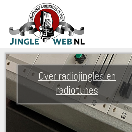
Over radiojingles en
radiotunes