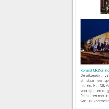
Ronald McDonald
De uitzending be
stil staan: een s
nieren. Het Dik 
voorbij is, en de
feliciteren met 1
van Dik Voormeka