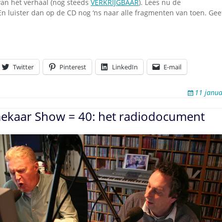
van het verhaal (nog steeds
VERKRIJGBAAR
). Lees nu de
 En luister dan op de CD nog ‘ns naar alle fragmenten van toen. Geef
Twitter
Pinterest
LinkedIn
E-mail
11 janua
ekaar Show = 40: het radiodocument