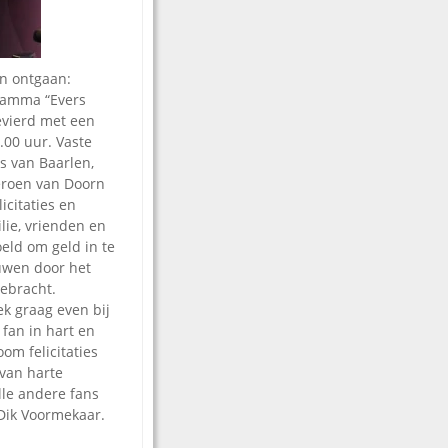
jn ontgaan:
ramma “Evers
evierd met een
.00 uur. Vaste
s van Baarlen,
eroen van Doorn
icitaties en
lie, vrienden en
eld om geld in te
uwen door het
gebracht.
k graag even bij
 fan in hart en
oom felicitaties
 van harte
lle andere fans
Dik Voormekaar.