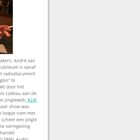
makers; André van
jubileum is vanaf
et radiodocument
gles” te
kt door het
Als cadeau aan de
an Jingleweb.
KLIK
kaar show was
n loopje nam met
e scheet een jingle
ste vormgeving
e handel
SD 5890, Audio