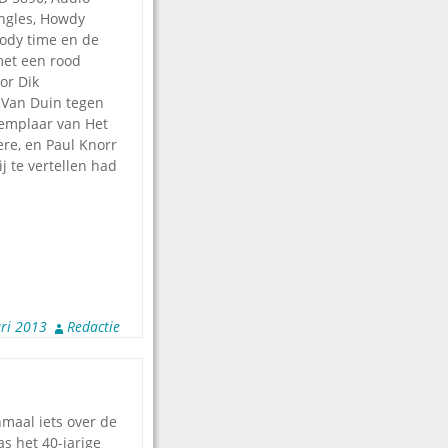
ingles, Howdy
oody time en de
met een rood
or Dik
i Van Duin tegen
emplaar van Het
re, en Paul Knorr
j te vertellen had
ri 2013
Redactie
maal iets over de
s het 40-jarige