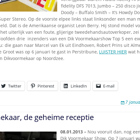
fidelity DFS 7013, Jumbo – 250 disco j
Doody – Buffalo Smith – It’s Howdy D
Super Stereo. Op de voorste elpee links staat linksonder een man 
ld. Dat is de Amerikaanse organist Leon Berry. Hij stond model vo
et uiterlijk van een foute, glijerige tweedehandsautoverkoper, ze
loofden drie inzenders van een Dik Voormekaarshow Top 5 een ex
: die gaan naar Marcel van Ek uit Eindhoven, Robert Prins uit Alme
de Groot was op 6 januari te gast in Perstribune,
LUISTER HIER
wat hi
an Dikvoormekaar op Noordzee.
Twitter
Pinterest
LinkedIn
E-mail
7 janua
ekaar, de geheime receptie
08.01.2013 –
Nou vooruit dan, nog een
Dik Voormekaar Show. Op 7 januari wa