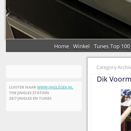
Home
Winkel
Tunes Top 100
Category Archi
Dik Voorm
LUISTER NAAR
WWW.JINGLEGEK.NL
THE JINGLES STATION
24/7 JINGLES EN TUNES