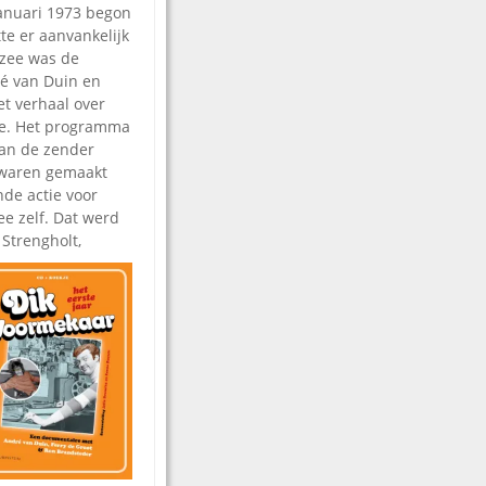
januari 1973 begon
e er aanvankelijk
zee was de
é van Duin en
et verhaal over
ee. Het programma
van de zender
 waren gemaakt
nde actie voor
e zelf. Dat werd
 Strengholt,