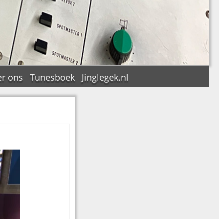
r ons
Tunesboek
Jinglegek.nl
n