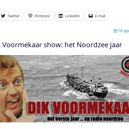
Twitter
Pinterest
LinkedIn
E-mail
18 ap
ik Voormekaar show: het Noordzee jaar