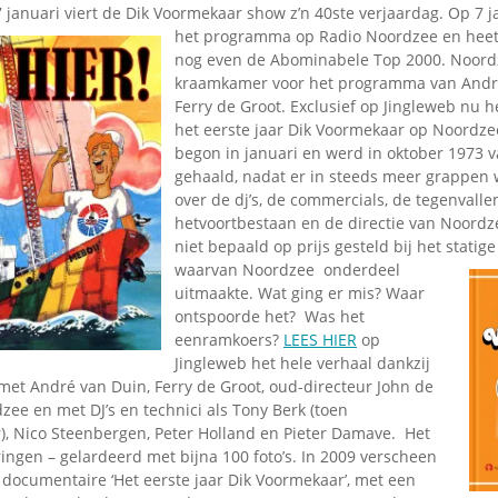
 januari viert de Dik Voormekaar show z’n 40ste verjaardag. Op 7 
het programma op Radio
Noordzee en heett
nog even de Abominabele Top 2000. Noord
kraamkamer voor het programma van Andr
Ferry de Groot. Exclusief op Jingleweb nu h
het eerste jaar Dik Voormekaar op Noordz
begon in januari en werd in oktober 1973 
gehaald, nadat er in steeds meer grappen
over de dj’s, de commercials, de tegenvalle
hetvoortbestaan en de directie van Noordze
niet bepaald op prijs gesteld bij het statige
waarvan Noor
dzee onderdeel
uitmaakte. Wat ging er mis? Waar
ontspoorde het? Was het
eenramkoers?
LEES HIER
op
Jingleweb het hele verhaal dankzij
met André van Duin, Ferry de Groot, oud-directeur John de
zee en met DJ’s en technici als Tony Berk (toen
, Nico Steenbergen, Peter Holland en Pieter Damave. Het
ingen – gelardeerd met bijna 100 foto’s. In 2009 verscheen
 documentaire ‘Het eerste jaar Dik Voormekaar’, met een