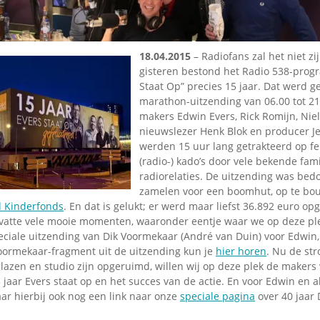
Omroepbanden
Stoomfluit Klaas
Vaak
18.04.2015
– Radiofans zal het niet zi
Uitvinding
gisteren bestond het Radio 538-prog
jinglecassette
Staat Op” precies 15 jaar. Dat werd g
marathon-uitzending van 06.00 tot 21
makers Edwin Evers, Rick Romijn, Niel
nieuwslezer Henk Blok en producer J
werden 15 uur lang getrakteerd op fel
(radio-) kado’s door vele bekende fami
radiorelaties. De uitzending was bedo
zamelen voor een boomhut, op te bo
 Kinderfonds
. En dat is gelukt; er werd maar liefst 36.892 euro op
vatte vele mooie momenten, waaronder eentje waar we op deze ple
peciale uitzending van Dik Voormekaar (André van Duin) voor Edwin,
Voormekaar-fragment uit de uitzending kun je
hier horen
. Nu de str
 glazen en studio zijn opgeruimd, willen wij op deze plek de makers
5 jaar Evers staat op en het succes van de actie. En voor Edwin en a
ar hierbij ook nog een link naar onze
speciale pagina
over 40 jaar 