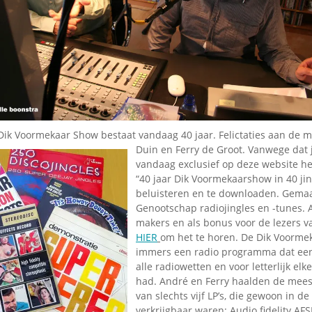
ik Voormekaar Show bestaat vandaag 40 jaar. Felictaties aan de 
Duin en Ferry de Groot. V
anwege dat 
vandaag exclusief op deze website h
“40 jaar Dik Voormekaarshow in 40 jin
beluisteren en te downloaden. Gemaa
Genootschap radiojingles en -tunes. 
makers en als bonus voor de lezers v
HIER
om het te horen. De Dik Voorme
immers een radio programma dat ee
alle radiowetten en voor letterlijk elk
had. André en Ferry haalden de mee
van slechts vijf LP’s, die gewoon in d
verkrijgbaar waren: Audio fidelity AF