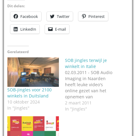
Dit delen:
Facebook
Twitter
Pinterest
LinkedIn
E-mail
Gerelateerd
SOB jingles terwijl je
winkelt in Italië
02.03.2011 - SOB Audio
Imaging in Naarden
heeft leuke video's
SOB-jingles voor 2100
online gezet van het
winkels in Duitsland
opnemen van
10 oktober 2024
buitenlandse jingle-
2 maart 2011
In "Jingles"
pakketten. In januari was
In "Jingles"
er de sessie voor Penny
FM in Italië. Penny FM is
een station, speciaal
ontwikkeld om alle