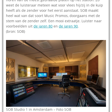
weet de luisteraar meteen wat voor vlees hij/zij in de kuip
heeft als de zender voor het eerst aanstaat. SOB maakt
heel wat van dat soort Music Promos, doorgaans met de
stem van de zender zelf. Een mooi extraatje. Luister naar
voorbeelden uit
de jaren 80
en
de jaren 90
.
(bron: SOB)
SOB Studio 1 in Amsterdam – Foto SOB