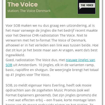
Voor SOB maken we nu dus graag een uitzondering, al is
het maar vanwege de jingles die het bedrijf recent maakte
voor het Deense CHR-radiostation The Voice. Niet te
verwarren met het tv-format The Voice of Denmark,
alhoewel er in het verleden een link was tussen beide. Hoe
dat zit kun je het beste maar aan AI vragen, want da’s best
ingewikkeld.
Goed, radiostation The Voice dus, met
nieuwe jingles van
SOB
uit Amsterdam. 10 jingles, elk in de varianten ramp,
basic, rapidfire en shotgun. De weerjingle brengt het totaal
op 41 jingles voor The Voice.
SOB, zo meldt eigenaar Hans Everling, heeft ook mooie
opdrachten aan de zogeheten Music Promos (ook wel
Format Explainers genoemd). Dat zijn jingles (promo’s) die
– met wat effecten erbij – een fraaie, korte montage laten
horen van de meest gedraaide platen op het station. Zo