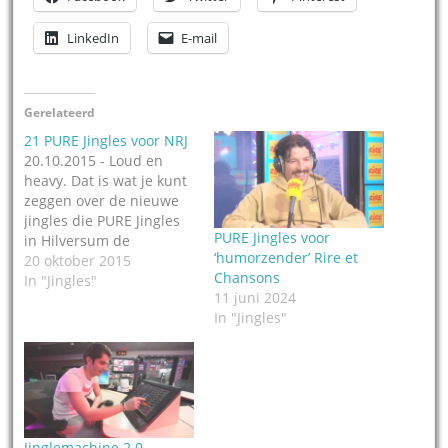
LinkedIn
E-mail
Gerelateerd
21 PURE Jingles voor NRJ
20.10.2015 - Loud en
heavy. Dat is wat je kunt
zeggen over de nieuwe
jingles die PURE Jingles
PURE Jingles voor
in Hilversum de
‘humorzender’ Rire et
afgelopen maanden
20 oktober 2015
Chansons
maakte voor NRJ in
In "Jingles"
11 juni 2024
Parijs, Frankrijk. Het is
In "Jingles"
dan ook meteen de
naam van het pakket:
Loud & heavy. Een set
van 21 custom made
jingles met de…
Jinglemachine 2.0