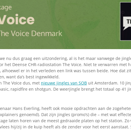
Omroepbanden
Stoomfluit Klaas
Vaak
Uitvinding
jinglecassette
e nu dus graag een uitzondering, al is het maar vanwege de jingle
or het Deense CHR-radiostation The Voice. Niet te verwarren met h
 alhoewel er in het verleden een link was tussen beide. Hoe dat zit
n, want da’s best ingewikkeld.
on The Voice dus, met
nieuwe jingles van SOB
uit Amsterdam. 10 jing
asic, rapidfire en shotgun. De weerjingle brengt het totaal op 41 j
genaar Hans Everling, heeft ook mooie opdrachten aan de zogehet
xplainers genoemd). Dat zijn jingles (promo’s) die – met wat effecte
tage laten horen van de meest gedraaide platen op het station. Zo 
lees hij/zij in de kuip heeft als de zender voor het eerst aanstaat