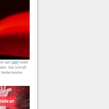
eam van
SMP
heeft
en. Dat schrijft
g Nederlandse