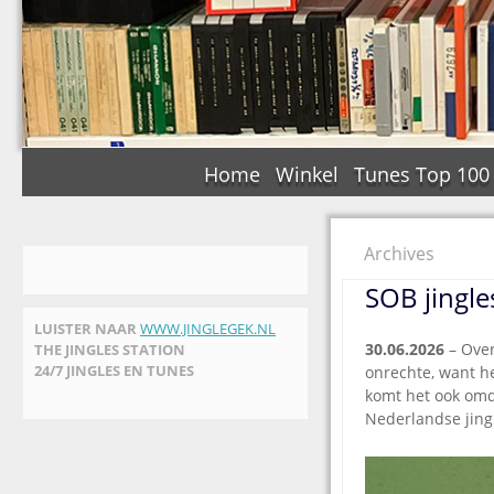
Home
Winkel
Tunes Top 100
Archives
SOB jingle
LUISTER NAAR
WWW.JINGLEGEK.NL
30.06.2026
– Over
THE JINGLES STATION
24/7 JINGLES EN TUNES
onrechte, want he
komt het ook omda
Nederlandse jing