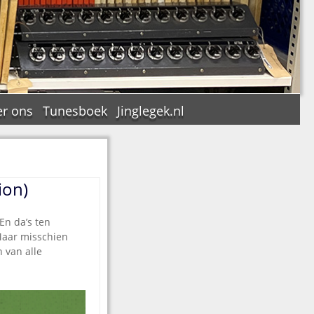
r ons
Tunesboek
Jinglegek.nl
ion)
n
En da’s ten
 Maar misschien
 van alle