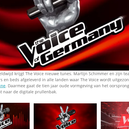
ldwijd krijgt The Voice nieuwe tunes. Martijn Schimmer en zijn t
 en beds afgeleverd in alle landen waar The Voice wordt uitgezond
ine
. Daarmee gaat de tien jaar oude vormgeving van het oorspron
naar de digitale prullenbak.