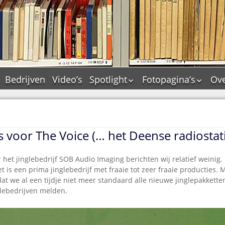
Bedrijven
Video’s
Spotlight
Fotopagina’s
Ove
De Tourflitsjingle –
JAM in pictures
wie zijn de makers?
PAMS in pictures
Jingledemo’s en hun
TM in pictures
tags
s voor The Voice (… het Deense radiostat
Pepper & Tanner i
Dallas jingle city
pictures
De Tourtune
 het jinglebedrijf SOB Audio Imaging berichten wij relatief weinig. 
Top Format in
t is een prima jinglebedrijf met fraaie tot zeer fraaie producties.
Ferry Maat 65
pictures
t we al een tijdje niet meer standaard alle nieuwe jinglepakketten
Ferry Maat interview
Dik Voormekaar in
lebedrijven melden.
foto’s
Jingle Awards
Jingle NIEUW