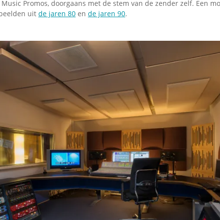
t Music Promos, doorgaans met de stem van de zender zelf. Een moo
rbeelden uit
de jaren 80
en
de jaren 90
.