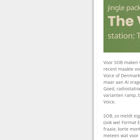
Voor SOB maken w
recent maakte vo
Voice of Denmark,
maar aan AI vrage
Goed, radiostati
varianten ramp, b
Voice.
SOB, zo meldt ei
(ook wel Format E
fraaie, korte mon
meteen wat voor v