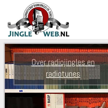
Over radiojingles en
radiotunes