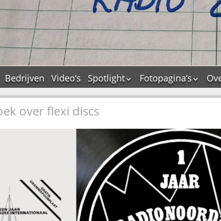
Bedrijven
Video’s
Spotlight
Fotopagina’s
Ove
De Tourflitsjingle –
JAM in pictures
wie zijn de makers?
ek over flexi discs
PAMS in pictures
Jingledemo’s en hun
TM in pictures
tags
Pepper & Tanner i
Dallas jingle city
pictures
De Tourtune
Top Format in
Ferry Maat 65
pictures
Ferry Maat interview
Dik Voormekaar in
foto’s
Jingle Awards
Jingle NIEUW