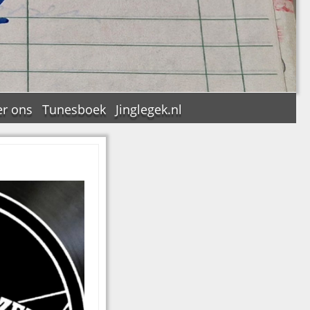
r ons
Tunesboek
Jinglegek.nl
n