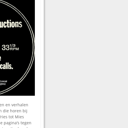
gen en verhalen
 die horen bij
ries tot Mies
de pagina’s tegen