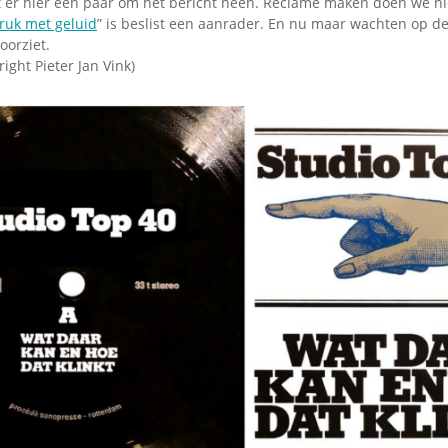
iet er hier een paar om het bericht heen. Reclame maken doen we ni
ruk met geluid
” is beslist een aanrader. En nu maar wachten op de
oorziet.
ight Pieter Jan Vink)