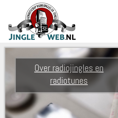
Over radiojingles en
radiotunes