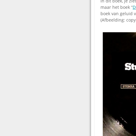
in dit boek, je z
maar het boek “
D
boek van geluid v
(Afbeelding: copyr