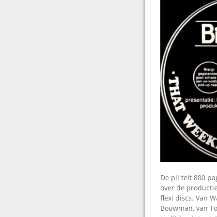
De pil telt 800 p
over de producti
flexi discs. Van 
Bouwman, van Top 