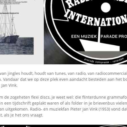
Omroepbanden
Stoomfluit Klaas
Vaak
Uitvinding
jinglecassette
van jingles houdt, houdt van tunes, van radio, van radiocommercial
n. Vandaar dat we op deze plek even aandacht besteden aan het b
 Jan Vink.
m de zogeheten flexi discs, je weet wel: die flinterdunne grammafo
in een tijdschrift geplakt waren of als folder in je brievenbus viele
an uitgekomen. Radio- en muziekfan Pieter Jan Vink (1953) vond da
, als je het ons vraagt.