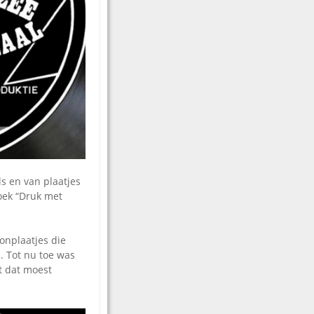
s en van plaatjes
oek “Druk met
onplaatjes die
n. Tot nu toe was
t dat moest