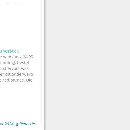
Tunesboek
ze webshop, 24,95
zending), bestel
ooit ervoor was
ver dit onderwerp
 radiotunes. Die
e muziekjes die
ijven dwarrelen,
 jaren lang. De
van je de
weet. Of beter:
ei 2024
Redactie