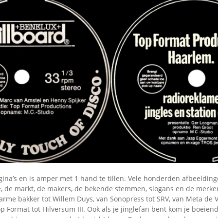
agina’s en is amper met 1 hand te tillen. Vele honderden afbeeldin
e, de markt, de makers, de bekende stemmen, slogans en de merken
Warme bakker tot Willem Duys, van Sonopress tot SRV, van Meta de V
Format tot Hilversum III. Ook als je jinglefan bent kom je boeien