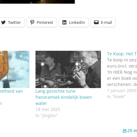
Twitter
Pinterest
LinkedIn
E-mail
Te Koop: Het 
Te koop in on
euro (incl. ver
'm HIER Nog n
er een boek o
verschenen: de
over­herkenbar
1 januari 2009
pelheid van
Lang gezochte tune
in je hoofd bl
In "boek"
Panoramiek eindelijk boven
som tientallen
4
water
deuntjes waar
18 mei 2025
herkomst niet 
In "Jingles"
wist. Want…
20 m