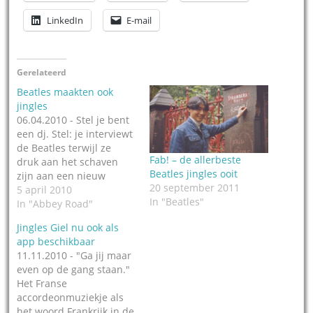
LinkedIn
E-mail
Gerelateerd
Beatles maakten ook
jingles
06.04.2010 - Stel je bent
een dj. Stel: je interviewt
de Beatles terwijl ze
Fab! – de allerbeste
druk aan het schaven
Beatles jingles ooit
zijn aan een nieuw
20 september 2011
album en je vraagt
5 april 2010
In "Beatles"
terloops: och, zouden
In "Abbey Road"
jullie wat paar jingles
Jingles Giel nu ook als
voor me willen maken?
app beschikbaar
En ziet vervolgens hoe
11.11.2010 - "Ga jij maar
John z´n gitaar omgespt,
even op de gang staan."
Paul achter de piano
Het Franse
plaatsneemt…
accordeonmuziekje als
het woord Frankrijk in de