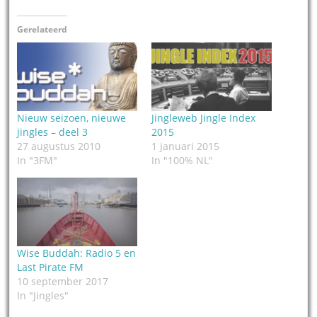
Gerelateerd
Nieuw seizoen, nieuwe
Jingleweb Jingle Index
jingles – deel 3
2015
27 augustus 2010
1 januari 2015
In "3FM"
In "100% NL"
Wise Buddah: Radio 5 en
Last Pirate FM
10 september 2017
In "Jingles"