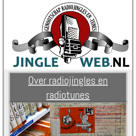
Over radiojingles en
radiotunes