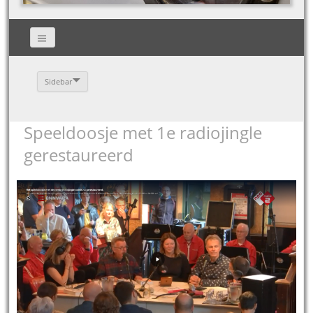
Sidebar
Speeldoosje met 1e radiojingle
gerestaureerd