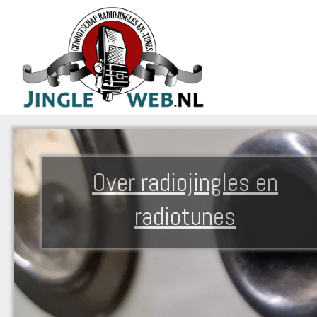
Over radiojingles en
radiotunes