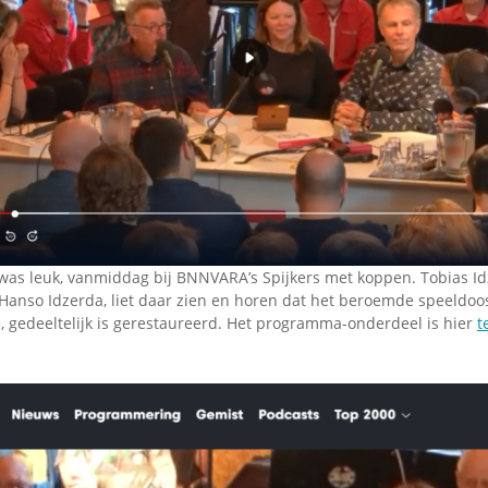
Omroepbanden
Stoomfluit Klaas
Vaak
Uitvinding
jinglecassette
was leuk, vanmiddag bij BNNVARA’s Spijkers met koppen. Tobias Id
 Hanso Idzerda, liet daar zien en horen dat het beroemde speeldoo
e, gedeeltelijk is gerestaureerd. Het programma-onderdeel is hier
t