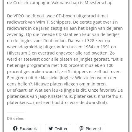
de Grolsch-campagne Vakmanschap is Meesterschap
De VPRO heeft ooit twee CD-boxen uitgebracht met
radiowerk van Wim T. Schippers. De eerste gaat over z’n
radiowerk in de jaren zestig en aan het begin van de jaren
zeventig. Op die tweede CD staat een keur van de liedjes
en de jingles voor Ronflonflon. Dat werd 328 keer op
woensdagmiddag uitgezonden tussen 1984 en 1991 op
Hilversum 3 en overtrad ongeveer alle radiowetten. Zo
werd er steevast door alle platen en jingles gepraat. “Dit is
het enige programma met 100 procent muziek en 100
procent gesproken woord”, zei Schippers er zelf ooit over.
Een greep uit de klassieke jingles: Wie zullen we nu eer
eens bellen?, Nieuwe platen vliegen om mijn oren,
Briefkaart, en Wat een leuke jingle is dit. Onze favoriet? De
platenkeus van Jaap Knasterhuis, platenkeus, Knasterhuis,
platenkeus… (met een hoofdrol voor de dwarsfluit).
Dit delen:
Facebook
Twitter
Pinterest