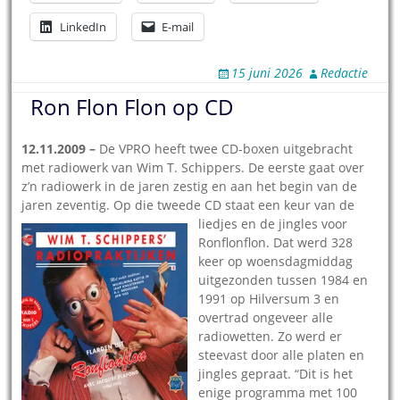
LinkedIn
E-mail
15 juni 2026
Redactie
Ron Flon Flon op CD
12.11.2009 –
De VPRO heeft twee CD-boxen uitgebracht
met radiowerk van Wim T. Schippers. De eerste gaat over
z’n radiowerk in de jaren zestig en aan het begin van de
jaren zeventig. Op die tweede CD staat een keur van de
liedjes en de jing
les voor
Ronflonflon. Dat werd 328
keer op woensdagmiddag
uitgezonden tussen 1984 en
1991 op Hilversum 3 en
overtrad ongeveer alle
radiowetten. Zo werd er
steevast door alle platen en
jingles gepraat. “Dit is het
enige programma met 100