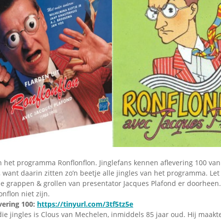
Omroepbanden
Stoomfluit Klaas
Vaak
Uitvinding
jinglecassette
 het programma Ronflonflon. Jinglefans kennen aflevering 100 va
ant daarin zitten zo’n beetje alle jingles van het programma. Let 
e grappen & grollen van presentator Jacques Plafond er doorheen
nflon niet zijn.
vering 100:
https://tinyurl.com/3tf5tz5e
ie jingles is Clous van Mechelen, inmiddels 85 jaar oud. Hij maakte