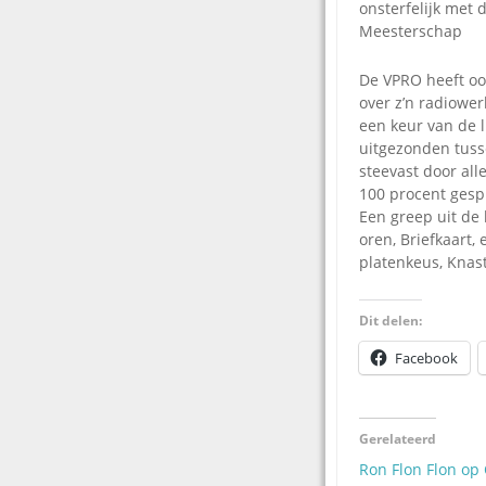
onsterfelijk met
Meesterschap
De VPRO heeft oo
over z’n radiower
een keur van de 
uitgezonden tuss
steevast door all
100 procent gespr
Een greep uit de 
oren, Briefkaart,
platenkeus, Knast
Dit delen:
Facebook
Gerelateerd
Ron Flon Flon op