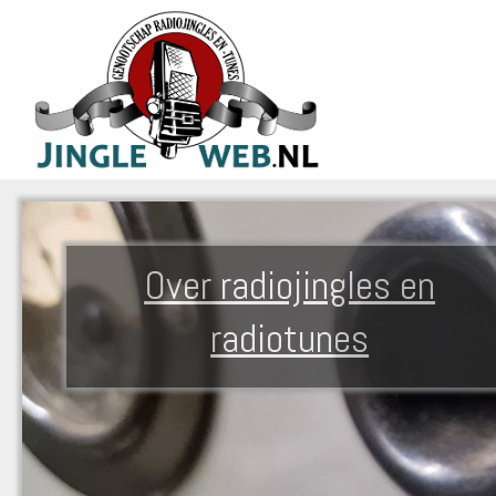
Over radiojingles en
radiotunes