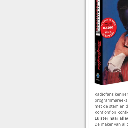
Radiofans kennen
programmareeks, w
met de stem en d
Ronflonflon Ronflo
Luister naar afle
De maker van al d