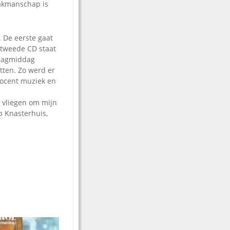
Vakmanschap is
 De eerste gaat
e tweede CD staat
sdagmiddag
tten. Zo werd er
procent muziek en
n vliegen om mijn
ap Knasterhuis,