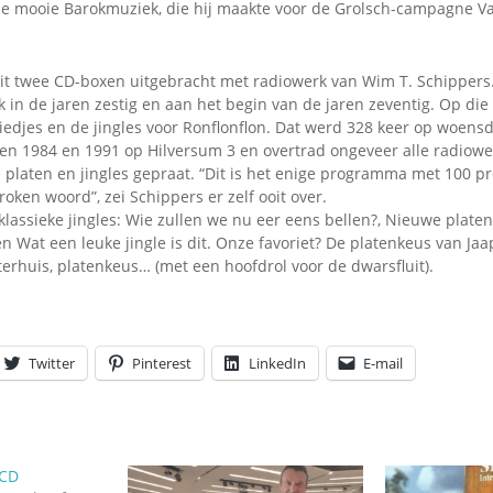
 de mooie Barokmuziek, die hij maakte voor de Grolsch-campagne 
it twee CD-boxen uitgebracht met radiowerk van Wim T. Schippers.
k in de jaren zestig en aan het begin van de jaren zeventig. Op di
liedjes en de jingles voor Ronflonflon. Dat werd 328 keer op woen
en 1984 en 1991 op Hilversum 3 en overtrad ongeveer alle radiowe
e platen en jingles gepraat. “Dit is het enige programma met 100 
oken woord”, zei Schippers er zelf ooit over.
klassieke jingles: Wie zullen we nu eer eens bellen?, Nieuwe plate
 en Wat een leuke jingle is dit. Onze favoriet? De platenkeus van Ja
erhuis, platenkeus… (met een hoofdrol voor de dwarsfluit).
Twitter
Pinterest
LinkedIn
E-mail
 CD