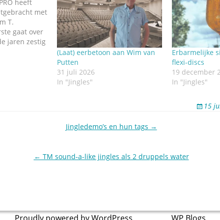
VPRO heeft
itgebracht met
m T.
ste gaat over
de jaren zestig
 van de jaren
(Laat) eerbetoon aan Wim van
Erbarmelijke 
 tweede CD
Putten
flexi-discs
n de liedjes
31 juli 2026
19 december 
r Ronflonflon.
In "Jingles"
In "Jingles"
15 j
Jingledemo’s en hun tags →
← TM sound-a-like jingles als 2 druppels water
Proudly powered by WordPress
theme by
WP Blogs