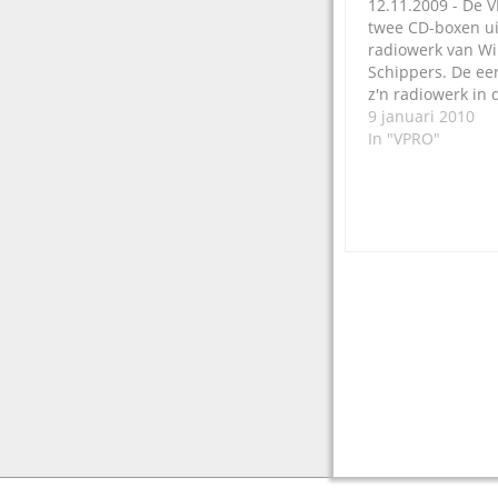
12.11.2009 - De 
twee CD-boxen u
radiowerk van Wi
Schippers. De eer
z'n radiowerk in 
en aan het begin
9 januari 2010
zeventig. Op die
In "VPRO"
staat een keur va
en de jingles voo
Dat werd 328…
Post
navigation