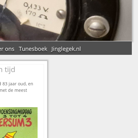
r ons
Tunesboek
Jinglegek.nl
 tijd
 83 jaar oud, en
n
 met de meest