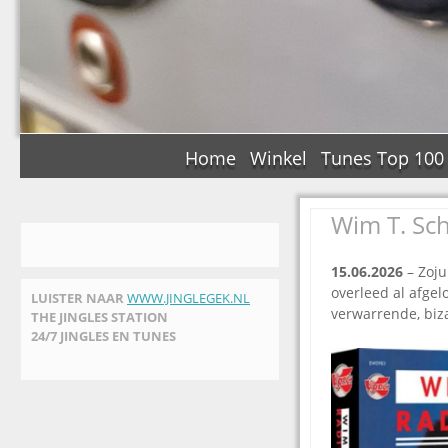
Home
Winkel
Tunes Top 100
Wim T. Sch
15.06.2026
– Zoju
overleed al afge
LUISTER NAAR
WWW.JINGLEGEK.NL
verwarrende, biz
THE JINGLES STATION
24/7 JINGLES EN TUNES