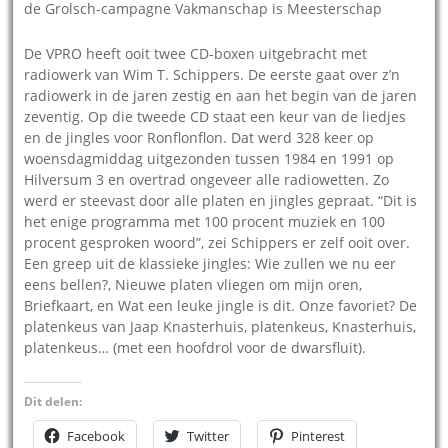
de Grolsch-campagne Vakmanschap is Meesterschap
De VPRO heeft ooit twee CD-boxen uitgebracht met
radiowerk van Wim T. Schippers. De eerste gaat over z’n
radiowerk in de jaren zestig en aan het begin van de jaren
zeventig. Op die tweede CD staat een keur van de liedjes
en de jingles voor Ronflonflon. Dat werd 328 keer op
woensdagmiddag uitgezonden tussen 1984 en 1991 op
Hilversum 3 en overtrad ongeveer alle radiowetten. Zo
werd er steevast door alle platen en jingles gepraat. “Dit is
het enige programma met 100 procent muziek en 100
procent gesproken woord”, zei Schippers er zelf ooit over.
Een greep uit de klassieke jingles: Wie zullen we nu eer
eens bellen?, Nieuwe platen vliegen om mijn oren,
Briefkaart, en Wat een leuke jingle is dit. Onze favoriet? De
platenkeus van Jaap Knasterhuis, platenkeus, Knasterhuis,
platenkeus… (met een hoofdrol voor de dwarsfluit).
Dit delen:
Facebook
Twitter
Pinterest