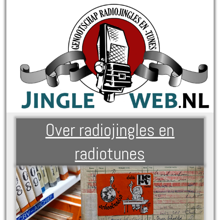
Over radiojingles en
radiotunes