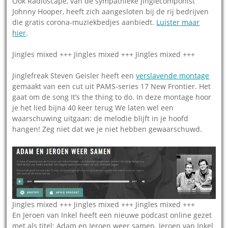
Ook Radioscape, van de sympathieke jinglecomponist
Johnny Hooper, heeft zich aangesloten bij de rij bedrijven
die gratis corona-muziekbedjes aanbiedt.
Luister maar
hier
.
Jingles mixed +++ Jingles mixed +++ Jingles mixed +++
Jinglefreak Steven Geisler heeft een
verslavende montage
gemaakt van een cut uit PAMS-series 17 New Frontier. Het
gaat om de song It’s the thing to do. In deze montage hoor
je het lied bijna 40 keer terug We laten wel een
waarschuwing uitgaan: de melodie blijft in je hoofd
hangen! Zeg niet dat we je niet hebben gewaarschuwd.
Jingles mixed +++ Jingles mixed +++ Jingles mixed +++
En Jeroen van Inkel heeft een nieuwe podcast online gezet
met als titel: Adam en Jeroen weer samen. Jeroen van Inkel