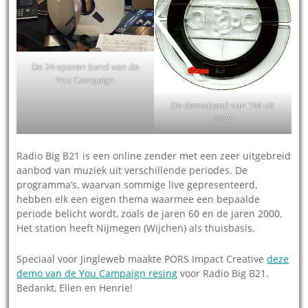
De 24-sporen band van de
You Campaign
De demoband van TM uit
1975
Radio Big B21 is een online zender met een zeer uitgebreid
aanbod van muziek uit verschillende periodes. De
programma’s, waarvan sommige live gepresenteerd,
hebben elk een eigen thema waarmee een bepaalde
periode belicht wordt, zoals de jaren 60 en de jaren 2000.
Het station heeft Nijmegen (Wijchen) als thuisbasis.
Speciaal voor Jingleweb maakte PORS Impact Creative
deze
demo van de You Campaign resing
voor Radio Big B21.
Bedankt, Ellen en Henrie!