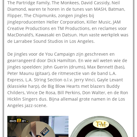
The Partridge Family, The Monkees, David Cassidy, Neil
Diamond, waren te horen in de tunes van MASH, Batman,
Flipper, The Chipmunks, zongen jingles bij
jingleproducenten Heller Corporation, Killer Music, JAM
Creative Productions en TM Productions, en reclames voor
MacDonald’s, Kawasaki en Datsun. Hun vaste werkplek was
de Larrabee Sound Studios in Los Angeles.
De jingles voor de You Campaign zijn geschreven en
gearrangeerd door Dick Hamilton. En wie wil weten wie de
jingles speelden: John Guerin (drums), Max Bennett (bas),
Peter Maunu (gitaar), de ritmesectie van de band L.A.
Express, L.A. String Section o.l.v. Jerry Vinci, Gayle Levant
(klassieke harp), de Big Blow Hearts met blazers Buddy
Childers, Vince De Rosa, Bill Perkins, Don Walter, en de Ron
Hicklin Singers dus. Bijna allemaal grote namen in de Los
Angeles jazz-scene.