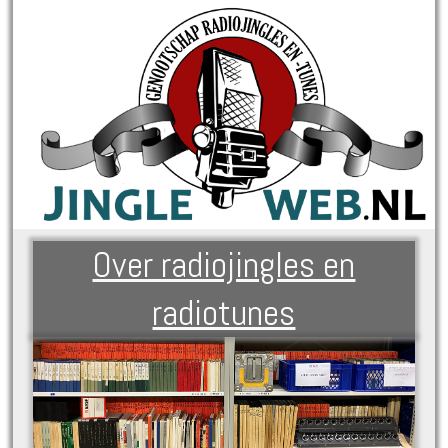
Over radiojingles en
radiotunes