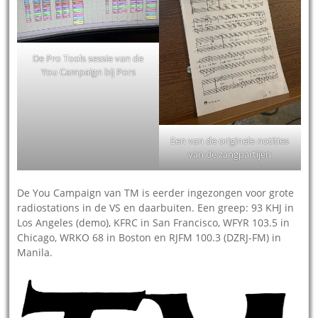
De Pro Tools sessie van de
You Campaign bij Pors
Een van de originele notities
van de zangpartijen
De You Campaign van TM is eerder ingezongen voor grote
radiostations in de VS en daarbuiten. Een greep: 93 KHJ in
Los Angeles (demo), KFRC in San Francisco, WFYR 103.5 in
Chicago, WRKO 68 in Boston en RJFM 100.3 (DZRJ-FM) in
Manila.