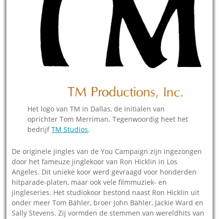
Het logo van TM in Dallas, de initialen van
oprichter Tom Merriman. Tegenwoordig heet het
bedrijf
TM Studios
.
De originele jingles van de You Campaign zijn ingezongen
door het fameuze jinglekoor van Ron Hicklin in Los
Angeles. Dit unieke koor werd gevraagd voor honderden
hitparade-platen, maar ook vele filmmuziek- en
jingleseries. Het studiokoor bestond naast Ron Hicklin uit
onder meer Tom Bähler, broer John Bähler, Jackie Ward en
Sally Stevens. Zij vormden de stemmen van wereldhits van