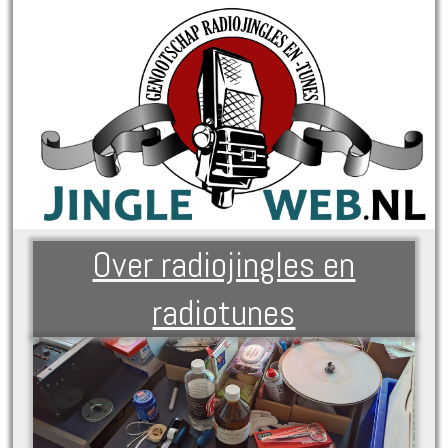
Over radiojingles en
radiotunes