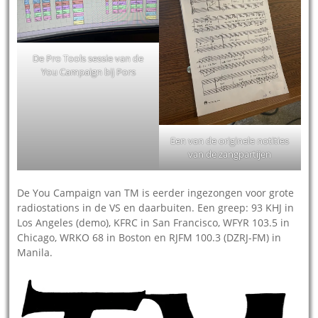
De Pro Tools sessie van de
You Campaign bij Pors
Een van de originele notities
van de zangpartijen
De You Campaign van TM is eerder ingezongen voor grote
radiostations in de VS en daarbuiten. Een greep: 93 KHJ in
Los Angeles (demo), KFRC in San Francisco, WFYR 103.5 in
Chicago, WRKO 68 in Boston en RJFM 100.3 (DZRJ-FM) in
Manila.