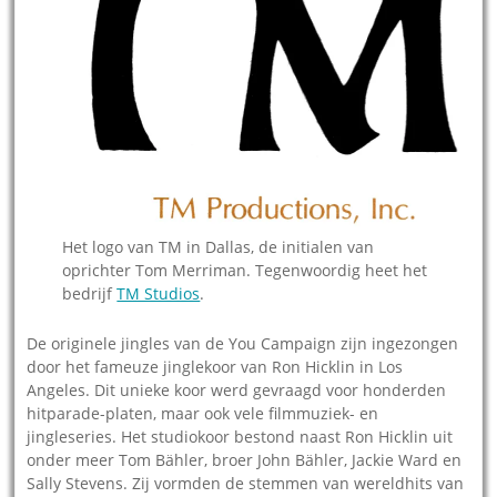
Het logo van TM in Dallas, de initialen van
oprichter Tom Merriman. Tegenwoordig heet het
bedrijf
TM Studios
.
De originele jingles van de You Campaign zijn ingezongen
door het fameuze jinglekoor van Ron Hicklin in Los
Angeles. Dit unieke koor werd gevraagd voor honderden
hitparade-platen, maar ook vele filmmuziek- en
jingleseries. Het studiokoor bestond naast Ron Hicklin uit
onder meer Tom Bähler, broer John Bähler, Jackie Ward en
Sally Stevens. Zij vormden de stemmen van wereldhits van