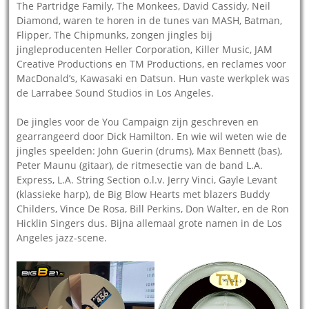
The Partridge Family, The Monkees, David Cassidy, Neil
Diamond, waren te horen in de tunes van MASH, Batman,
Flipper, The Chipmunks, zongen jingles bij
jingleproducenten Heller Corporation, Killer Music, JAM
Creative Productions en TM Productions, en reclames voor
MacDonald’s, Kawasaki en Datsun. Hun vaste werkplek was
de Larrabee Sound Studios in Los Angeles.
De jingles voor de You Campaign zijn geschreven en
gearrangeerd door Dick Hamilton. En wie wil weten wie de
jingles speelden: John Guerin (drums), Max Bennett (bas),
Peter Maunu (gitaar), de ritmesectie van de band L.A.
Express, L.A. String Section o.l.v. Jerry Vinci, Gayle Levant
(klassieke harp), de Big Blow Hearts met blazers Buddy
Childers, Vince De Rosa, Bill Perkins, Don Walter, en de Ron
Hicklin Singers dus. Bijna allemaal grote namen in de Los
Angeles jazz-scene.