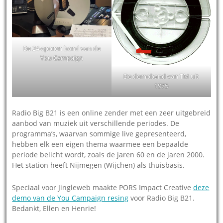
De 24-sporen band van de
You Campaign
De demoband van TM uit
1975
Radio Big B21 is een online zender met een zeer uitgebreid
aanbod van muziek uit verschillende periodes. De
programma’s, waarvan sommige live gepresenteerd,
hebben elk een eigen thema waarmee een bepaalde
periode belicht wordt, zoals de jaren 60 en de jaren 2000.
Het station heeft Nijmegen (Wijchen) als thuisbasis.
Speciaal voor Jingleweb maakte PORS Impact Creative
deze
demo van de You Campaign resing
voor Radio Big B21.
Bedankt, Ellen en Henrie!