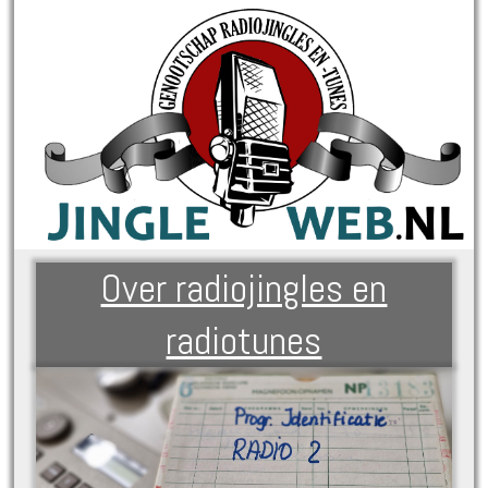
Over radiojingles en
radiotunes