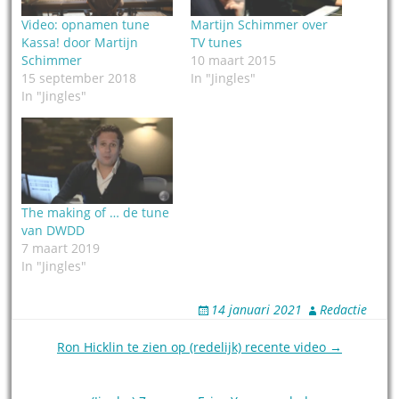
Video: opnamen tune
Martijn Schimmer over
Kassa! door Martijn
TV tunes
Schimmer
10 maart 2015
15 september 2018
In "Jingles"
In "Jingles"
The making of … de tune
van DWDD
7 maart 2019
In "Jingles"
14 januari 2021
Redactie
Post
Ron Hicklin te zien op (redelijk) recente video →
navigation