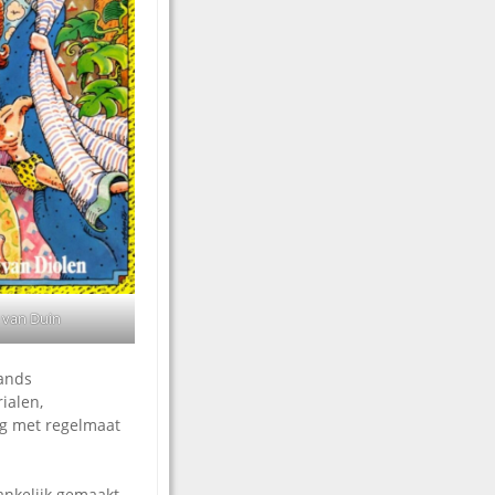
 van Duin
lands
ialen,
ng met regelmaat
ankelijk gemaakt