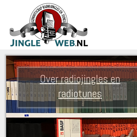
Over radiojingles en
radiotunes