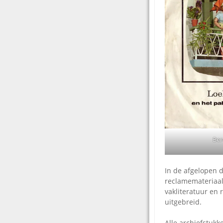
Ber
In de afgelopen 
reclamemateriaal
vakliteratuur en
uitgebreid.
Alle archiefstuk