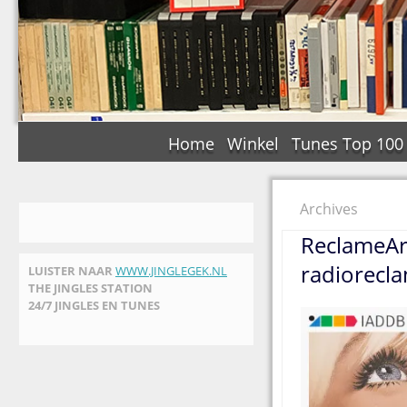
Home
Winkel
Tunes Top 100
Archives
ReclameArs
radiorecl
LUISTER NAAR
WWW.JINGLEGEK.NL
THE JINGLES STATION
24/7 JINGLES EN TUNES