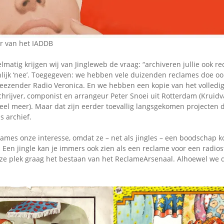
Omroepbanden
Stoomfluit Klaas
Vaak
Uitvinding
r van het IADDB
jinglecassette
lmatig krijgen wij van Jingleweb de vraag: “archiveren jullie ook r
lijk ‘nee’. Toegegeven: we hebben vele duizenden reclames doe ooi
eezender Radio Veronica. En we hebben een kopie van het volledig
chrijver, componist en arrangeur Peter Snoei uit Rotterdam (Kruidv
eel meer). Maar dat zijn eerder toevallig langsgekomen projecten 
s archief.
ames onze interesse, omdat ze – net als jingles – een boodschap k
 Een jingle kan je immers ook zien als een reclame voor een radios
e plek graag het bestaan van het ReclameArsenaal. Alhoewel we d