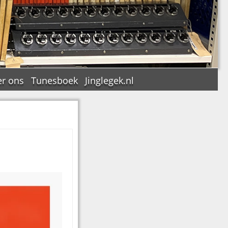
r ons
Tunesboek
Jinglegek.nl
n