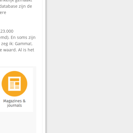
 database zijn de
dere
 23.000
md). En soms zijn
t zeg ik: Gamma!,
 waard. Al is het