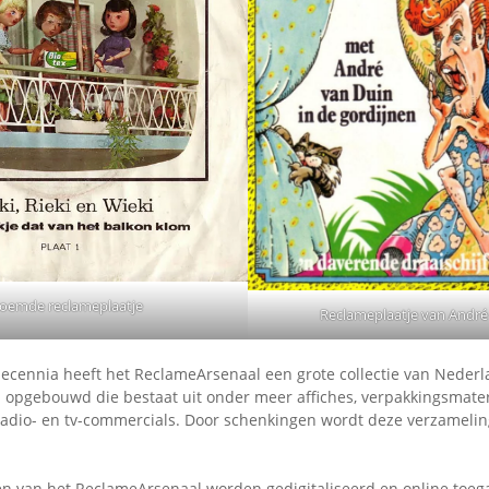
oemde reclameplaatje
Reclameplaatje van André
decennia heeft het ReclameArsenaal een grote collectie van Neder
 opgebouwd die bestaat uit onder meer affiches, verpakkingsmater
 radio- en tv-commercials. Door schenkingen wordt deze verzameli
ken van het ReclameArsenaal worden gedigitaliseerd en online toeg