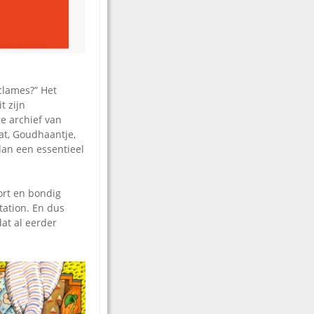
eclames?” Het
t zijn
e archief van
at, Goudhaantje,
dan een essentieel
ort en bondig
tation. En dus
at al eerder