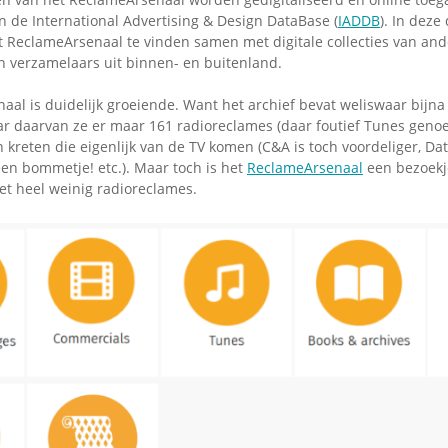
n de International Advertising & Design DataBase (
IADDB
). In deze
t ReclameArsenaal te vinden samen met digitale collecties van an
 verzamelaars uit binnen- en buitenland.
al is duidelijk groeiende. Want het archief bevat weliswaar bijna
r daarvan ze er maar 161 radioreclames (daar foutief Tunes genoe
 kreten die eigenlijk van de TV komen (C&A is toch voordeliger, Da
en bommetje! etc.). Maar toch is het
ReclameArsenaal
een bezoekje
et heel weinig radioreclames.