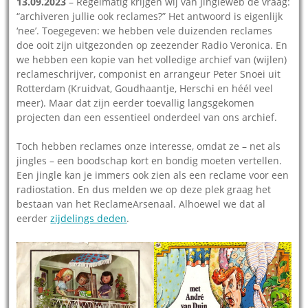
13.09.2023
– Regelmatig krijgen wij van Jingleweb de vraag:
“archiveren jullie ook reclames?” Het antwoord is eigenlijk
‘nee’. Toegegeven: we hebben vele duizenden reclames
doe ooit zijn uitgezonden op zeezender Radio Veronica. En
we hebben een kopie van het volledige archief van (wijlen)
reclameschrijver, componist en arrangeur Peter Snoei uit
Rotterdam (Kruidvat, Goudhaantje, Herschi en héél veel
meer). Maar dat zijn eerder toevallig langsgekomen
projecten dan een essentieel onderdeel van ons archief.
Toch hebben reclames onze interesse, omdat ze – net als
jingles – een boodschap kort en bondig moeten vertellen.
Een jingle kan je immers ook zien als een reclame voor een
radiostation. En dus melden we op deze plek graag het
bestaan van het ReclameArsenaal. Alhoewel we dat al
eerder
zijdelings deden
.