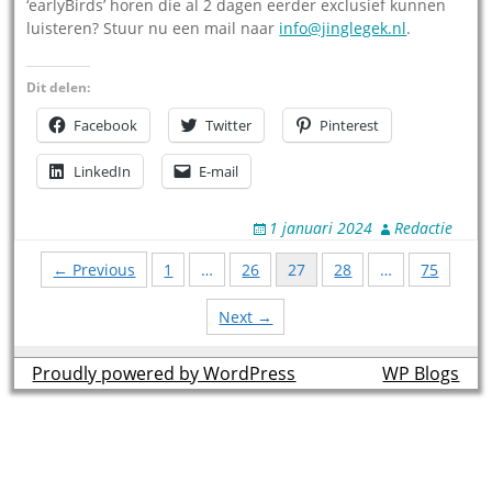
‘earlyBirds’ horen die al 2 dagen eerder exclusief kunnen
luisteren? Stuur nu een mail naar
info@jinglegek.nl
.
Dit delen:
Facebook
Twitter
Pinterest
LinkedIn
E-mail
1 januari 2024
Redactie
Posts
← Previous
1
…
26
27
28
…
75
navigation
Next →
Proudly powered by WordPress
theme by
WP Blogs