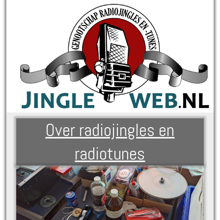
Over radiojingles en
radiotunes