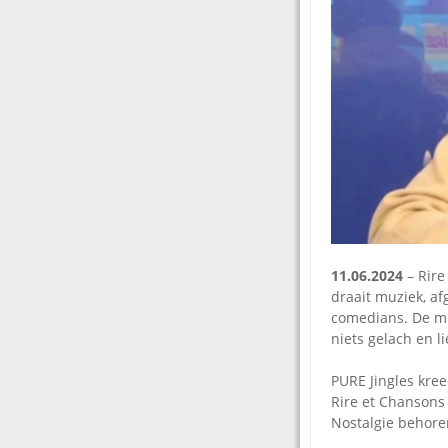
11.06.2024
– Rire
draait muziek, a
comedians. De muz
niets gelach en l
PURE Jingles kre
Rire et Chansons
Nostalgie behore