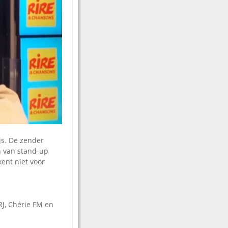
js. De zender
n van stand-up
ent niet voor
RJ, Chérie FM en