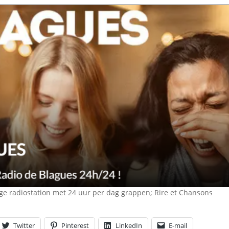
ge radiostation met 24 uur per dag grappen; Rire et Chansons
Twitter
Pinterest
LinkedIn
E-mail