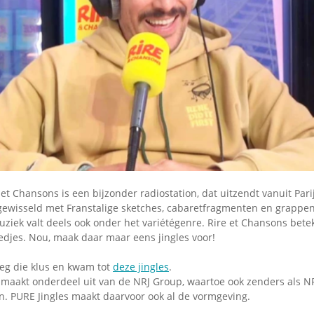
Omroepbanden
Stoomfluit Klaas
Vaak
Uitvinding
jinglecassette
 et Chansons is een bijzonder radiostation, dat uitzendt vanuit Pari
fgewisseld met Franstalige sketches, cabaretfragmenten en grappe
iek valt deels ook onder het variétégenre. Rire et Chansons betek
iedjes. Nou, maak daar maar eens jingles voor!
eeg die klus en kwam tot
deze jingles
.
 maakt onderdeel uit van de NRJ Group, waartoe ook zenders als N
n. PURE Jingles maakt daarvoor ook al de vormgeving.