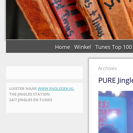
Home
Winkel
Tunes Top 100
Archives
PURE Jingl
LUISTER NAAR
WWW.JINGLEGEK.NL
THE JINGLES STATION
24/7 JINGLES EN TUNES