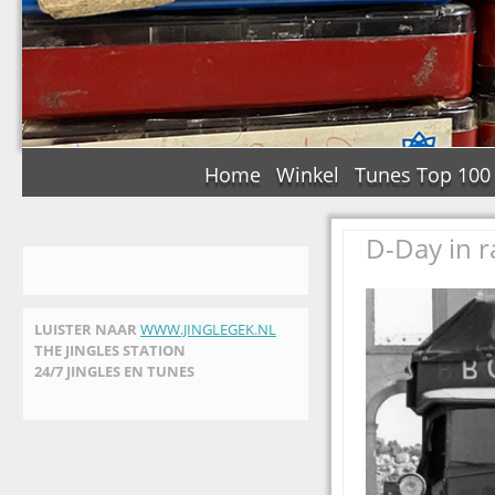
Home
Winkel
Tunes Top 100
D-Day in r
LUISTER NAAR
WWW.JINGLEGEK.NL
THE JINGLES STATION
24/7 JINGLES EN TUNES