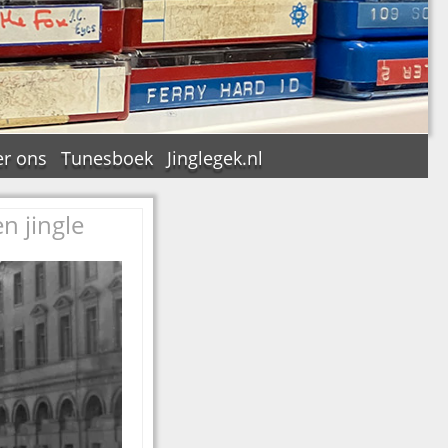
r ons
Tunesboek
Jinglegek.nl
n jingle
n