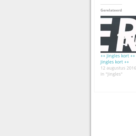
Gerelateerd
++ Jingles kort ++
Jingles kort ++
12 augustus 201
In "Jingles"
Post
navigation