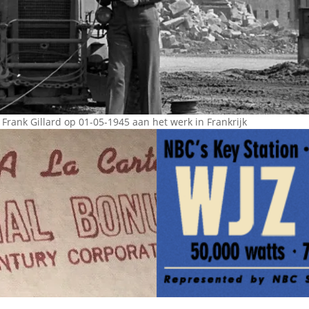
Omroepbanden
Stoomfluit Klaas
Vaak
Uitvinding
jinglecassette
Frank Gillard op 01-05-1945 aan het werk in Frankrijk