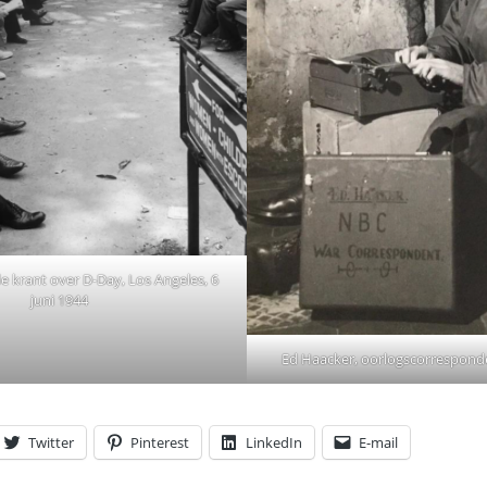
 krant over D-Day, Los Angeles, 6
juni 1944
Ed Haacker, oorlogscorrespond
Twitter
Pinterest
LinkedIn
E-mail