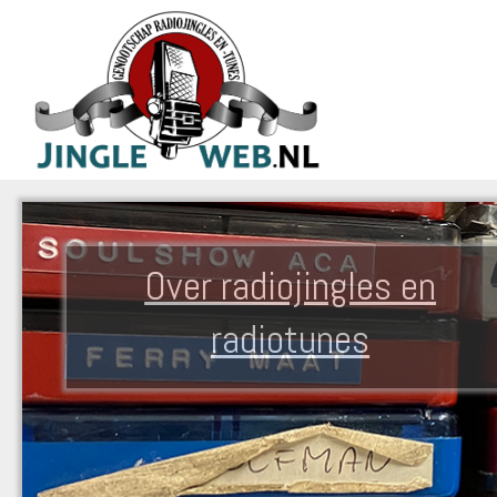
Over radiojingles en
radiotunes