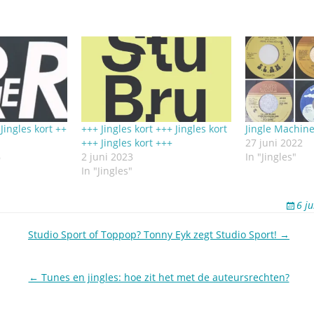
 Jingles kort ++
+++ Jingles kort +++ Jingles kort
Jingle Machin
+++ Jingles kort +++
27 juni 2022
6
2 juni 2023
In "Jingles"
In "Jingles"
6 j
Studio Sport of Toppop? Tonny Eyk zegt Studio Sport! →
← Tunes en jingles: hoe zit het met de auteursrechten?