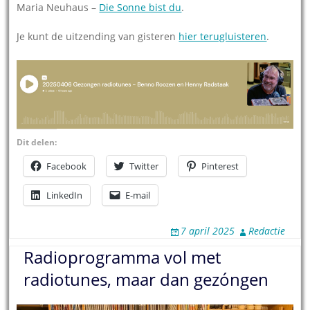
Maria Neuhaus –
Die Sonne bist du
.
Je kunt de uitzending van gisteren
hier terugluisteren
.
Dit delen:
Facebook
Twitter
Pinterest
LinkedIn
E-mail
7 april 2025
Redactie
Radioprogramma vol met
radiotunes, maar dan gezóngen