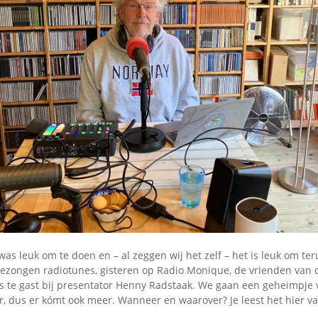
Omroepbanden
Stoomfluit Klaas
Vaak
Uitvinding
jinglecassette
was leuk om te doen en – al zeggen wij het zelf – het is leuk om te
gezongen radiotunes, gisteren op Radio Monique, de vrienden van d
s te gast bij presentator Henny Radstaak. We gaan een geheimpje 
, dus er kómt ook meer. Wanneer en waarover? Je leest het hier va