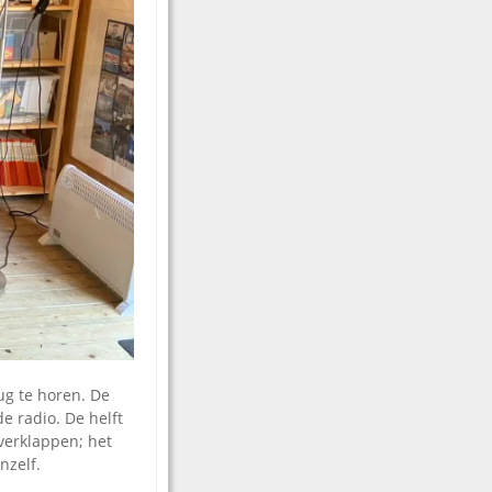
rug te horen. De
e radio. De helft
verklappen; het
nzelf.