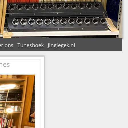
r ons
Tunesboek
Jinglegek.nl
nes
n