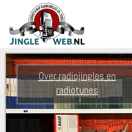
Over radiojingles en
radiotunes