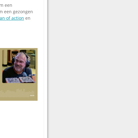
om een
 om een gezongen
an of action
en