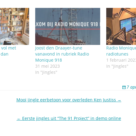
vol met
Joost den Draayer-tune
Radio Monique
 dan
vanavond in rubriek Radio
radiotunes
Monique 918
1 februari 202
31 mei 2023
In "Jingles"
In "Jingles"
7 ap
Mooi jingle eerbetoon voor overleden Ken Justiss →
← Eerste jingles uit “The 91 Project” in demo online