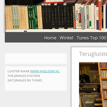
Home
Winkel
Tunes Top 100
Terugluist
LUISTER NAAR
WWW.JINGLEGEK.NL
THE JINGLES STATION
24/7 JINGLES EN TUNES