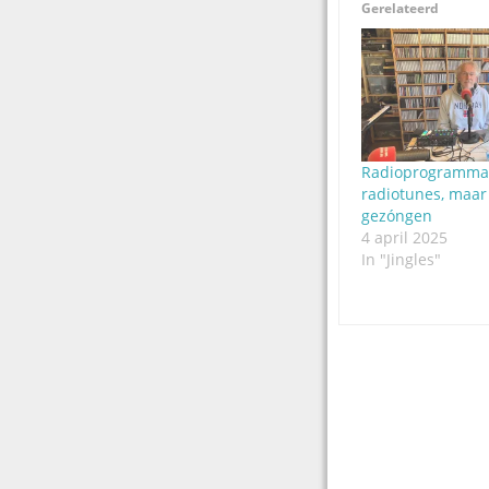
Gerelateerd
Radioprogramma 
radiotunes, maar
gezóngen
4 april 2025
In "Jingles"
Post
navigation