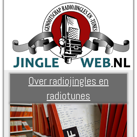
Over radiojingles en
radiotunes