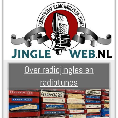
Over radiojingles en
radiotunes