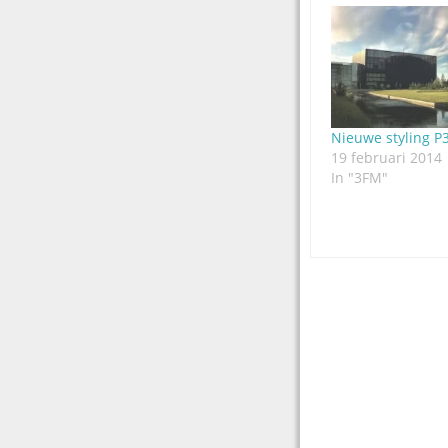
Nieuwe styling 
19 februari 2014
In "3FM"
Post
navigation