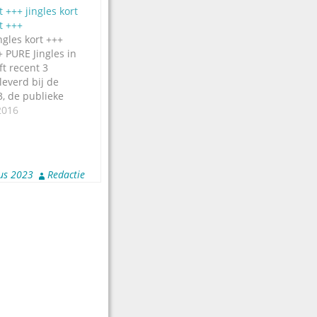
t +++ jingles kort
t +++
ngles kort +++
+ PURE Jingles in
t recent 3
leverd bij de
, de publieke
weden. Hot AC
2016
, CHR-jingles
n Urban
ingles voor P3
 hoor. Luister
us 2023
Redactie
lf langs de…