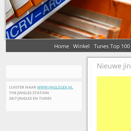
Home
Winkel
Tunes Top 100
Nieuwe ji
LUISTER NAAR
WWW.JINGLEGEK.NL
THE JINGLES STATION
24/7 JINGLES EN TUNES