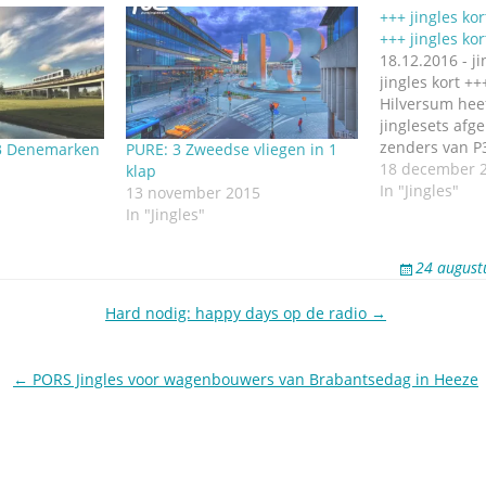
+++ jingles kor
+++ jingles kor
18.12.2016 - ji
jingles kort ++
Hilversum heef
jinglesets afge
zenders van P3
P3 Denemarken
PURE: 3 Zweedse vliegen in 1
omroep van Z
18 december 
klap
jingles voor P3
In "Jingles"
13 november 2015
voor P3 Star e
In "Jingles"
contemporary j
Din Gata. Mooi
24 august
hier en klik ze
Hard nodig: happy days op de radio →
← PORS Jingles voor wagenbouwers van Brabantsedag in Heeze