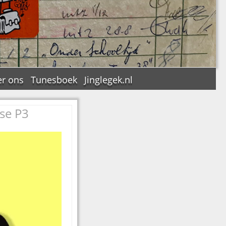
r ons
Tunesboek
Jinglegek.nl
se P3
n