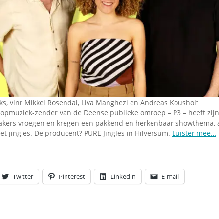
Omroepbanden
Stoomfluit Klaas
Vaak
Uitvinding
jinglecassette
ks, vlnr Mikkel Rosendal, Liva Manghezi en Andreas Kousholt
opmuziek-zender van de Deense publieke omroep – P3 – heeft zij
akers vroegen en kregen een pakkend en herkenbaar showthema, a
et jingles. De producent? PURE Jingles in Hilversum.
Luister mee…
Twitter
Pinterest
LinkedIn
E-mail