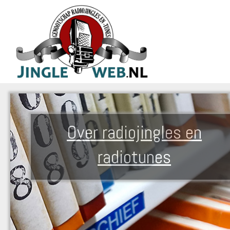
Over radiojingles en
radiotunes