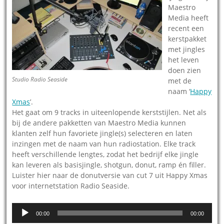
Maestro
Media heeft
recent een
kerstpakket
met jingles
het leven
doen zien
Studio Radio Seaside
met de
naam ‘
Happy
Xmas
’.
Het gaat om 9 tracks in uiteenlopende kerststijlen. Net als
bij de andere pakketten van Maestro Media kunnen
klanten zelf hun favoriete jingle(s) selecteren en laten
inzingen met de naam van hun radiostation. Elke track
heeft verschillende lengtes, zodat het bedrijf elke jingle
kan leveren als basisjingle, shotgun, donut, ramp én filler.
Luister hier naar de donutversie van cut 7 uit Happy Xmas
voor internetstation Radio Seaside.
Audiospeler
00:00
00:00