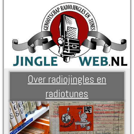
Over radiojingles en
radiotunes