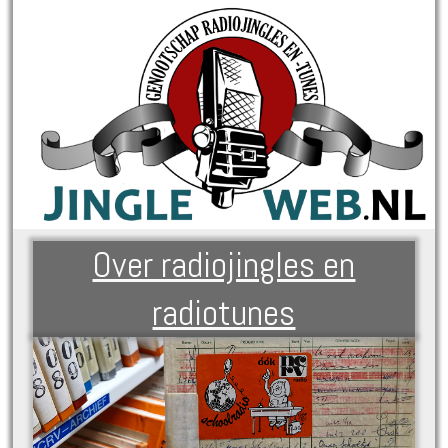
Over radiojingles en
radiotunes