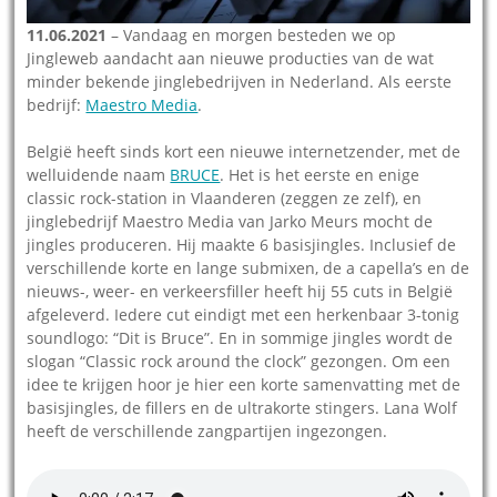
11.06.2021
– Vandaag en morgen besteden we op
Jingleweb aandacht aan nieuwe producties van de wat
minder bekende jinglebedrijven in Nederland. Als eerste
bedrijf:
Maestro Media
.
België heeft sinds kort een nieuwe internetzender, met de
welluidende naam
BRUCE
. Het is het eerste en enige
classic rock-station in Vlaanderen (zeggen ze zelf), en
jinglebedrijf Maestro Media van Jarko Meurs mocht de
jingles produceren. Hij maakte 6 basisjingles. Inclusief de
verschillende korte en lange submixen, de a capella’s en de
nieuws-, weer- en verkeersfiller heeft hij 55 cuts in België
afgeleverd. Iedere cut eindigt met een herkenbaar 3-tonig
soundlogo: “Dit is Bruce”. En in sommige jingles wordt de
slogan “Classic rock around the clock” gezongen. Om een
idee te krijgen hoor je hier een korte samenvatting met de
basisjingles, de fillers en de ultrakorte stingers. Lana Wolf
heeft de verschillende zangpartijen ingezongen.