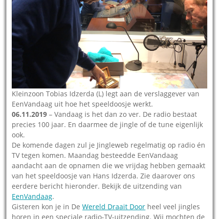
Kleinzoon Tobias Idzerda (L) legt aan de verslaggever van
EenVandaag uit hoe het speeldoosje werkt.
06.11.2019
– Vandaag is het dan zo ver. De radio bestaat
precies 100 jaar. En daarmee de jingle of de tune eigenlijk
ook.
De komende dagen zul je Jingleweb regelmatig op radio én
TV tegen komen. Maandag besteedde EenVandaag
aandacht aan de opnamen die we vrijdag hebben gemaakt
van het speeldoosje van Hans Idzerda. Zie daarover ons
eerdere bericht hieronder. Bekijk de uitzending van
EenVandaag
.
Gisteren kon je in De
Wereld Draait Door
heel veel jingles
horen in een speciale radio-TV-uitzending. Wij mochten de