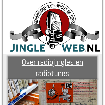
Over radiojingles en
radiotunes