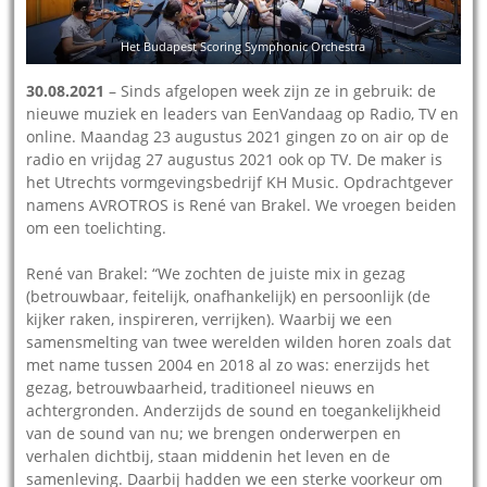
Het Budapest Scoring Symphonic Orchestra
30.08.2021
– Sinds afgelopen week zijn ze in gebruik: de
nieuwe muziek en leaders van EenVandaag op Radio, TV en
online. Maandag 23 augustus 2021 gingen zo on air op de
radio en vrijdag 27 augustus 2021 ook op TV. De maker is
het Utrechts vormgevingsbedrijf KH Music. Opdrachtgever
namens AVROTROS is René van Brakel. We vroegen beiden
om een toelichting.
René van Brakel: “We zochten de juiste mix in gezag
(betrouwbaar, feitelijk, onafhankelijk) en persoonlijk (de
kijker raken, inspireren, verrijken). Waarbij we een
samensmelting van twee werelden wilden horen zoals dat
met name tussen 2004 en 2018 al zo was: enerzijds het
gezag, betrouwbaarheid, traditioneel nieuws en
achtergronden. Anderzijds de sound en toegankelijkheid
van de sound van nu; we brengen onderwerpen en
verhalen dichtbij, staan middenin het leven en de
samenleving. Daarbij hadden we een sterke voorkeur om