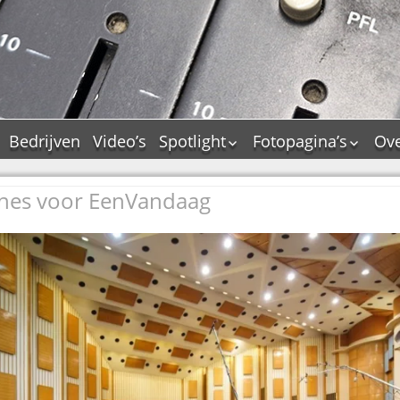
Bedrijven
Video’s
Spotlight
Fotopagina’s
Ove
De Tourflitsjingle –
JAM in pictures
wie zijn de makers?
nes voor EenVandaag
PAMS in pictures
Jingledemo’s en hun
TM in pictures
tags
Pepper & Tanner i
Dallas jingle city
pictures
De Tourtune
Top Format in
Ferry Maat 65
pictures
Ferry Maat interview
Dik Voormekaar in
foto’s
Jingle Awards
Jingle NIEUW