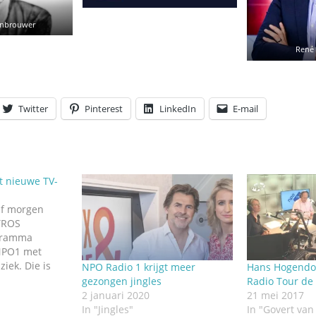
enbrouwer
René 
Twitter
Pinterest
LinkedIn
E-mail
t nieuwe TV-
af morgen
TROS
ogramma
NPO1 met
iek. Die is
NPO Radio 1 krijgt meer
Hans Hogendoo
 duo Jeroen
gezongen jingles
Radio Tour de
n Ward
2 januari 2020
21 mei 2017
foto
In "Jingles"
In "Govert van