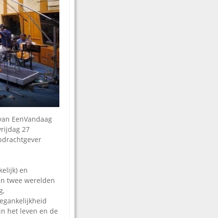
s van EenVandaag
rijdag 27
Opdrachtgever
elijk) en
van twee werelden
g,
egankelijkheid
n het leven en de