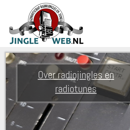
Over radiojingles en
radiotunes