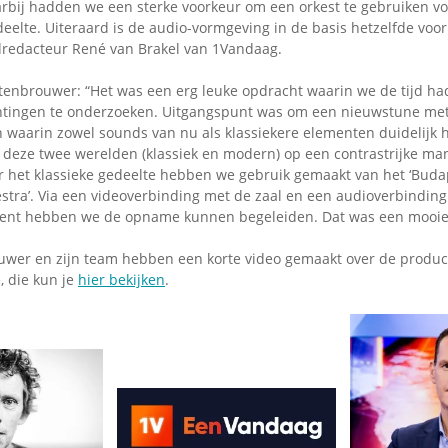
rbij hadden we een sterke voorkeur om een orkest te gebruiken vo
deelte. Uiteraard is de audio-vormgeving in de basis hetzelfde voor 
ndredacteur René van Brakel van 1Vandaag.
tenbrouwer: “Het was een erg leuke opdracht waarin we de tijd h
chtingen te onderzoeken. Uitgangspunt was om een nieuwstune met
 waarin zowel sounds van nu als klassiekere elementen duidelijk h
deze twee werelden (klassiek en modern) op een contrastrijke ma
r het klassieke gedeelte hebben we gebruik gemaakt van het ‘Buda
tra’. Via een videoverbinding met de zaal en een audioverbindin
igent hebben we de opname kunnen begeleiden. Dat was een mooie 
uwer en zijn team hebben een korte video gemaakt over de produc
 die kun je
hier bekijken
.