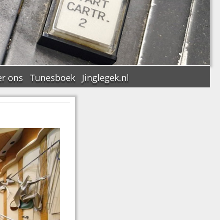
r ons
Tunesboek
Jinglegek.nl
n