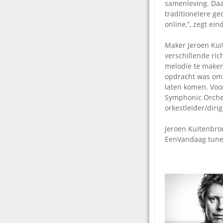
samenleving. Daa
traditionelere ge
online,”, zegt ei
Maker Jeroen Kui
verschillende ri
melodie te maken
opdracht was om 
laten komen. Voo
Symphonic Orches
orkestleider/dir
Jeroen Kuitenbro
EenVandaag tune,