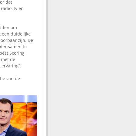
or dat
radio, tv en
adden om
 een duidelijke
oorbaar zijn. De
nier samen te
pest Scoring
g met de
ervaring”.
tie van de