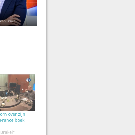
van Brakel
rn over zijn
 France boek
 Brakel"