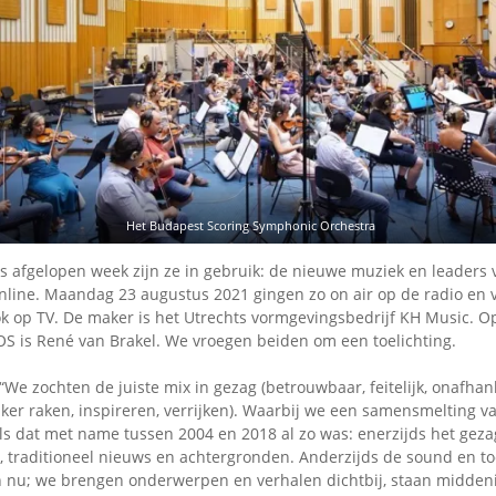
Omroepbanden
Stoomfluit Klaas
Vaak
Uitvinding
jinglecassette
Het Budapest Scoring Symphonic Orchestra
s afgelopen week zijn ze in gebruik: de nieuwe muziek en leader
nline. Maandag 23 augustus 2021 gingen zo on air op de radio en v
k op TV. De maker is het Utrechts vormgevingsbedrijf KH Music. 
is René van Brakel. We vroegen beiden om een toelichting.
“We zochten de juiste mix in gezag (betrouwbaar, feitelijk, onafhank
ijker raken, inspireren, verrijken). Waarbij we een samensmelting 
ls dat met name tussen 2004 en 2018 al zo was: enerzijds het geza
 traditioneel nieuws en achtergronden. Anderzijds de sound en to
 nu; we brengen onderwerpen en verhalen dichtbij, staan middeni