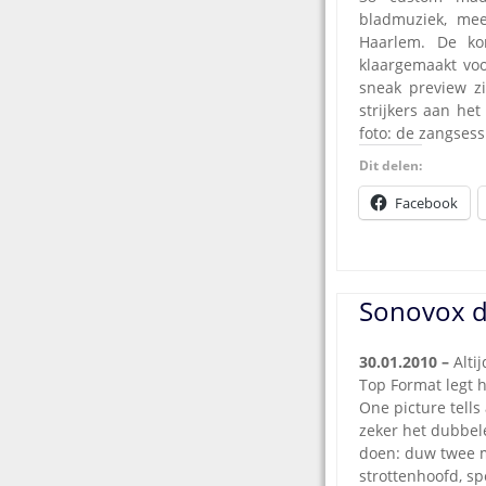
bladmuziek, me
Haarlem. De k
klaargemaakt voo
sneak preview z
strijkers aan he
foto: de zangsess
Dit delen:
Facebook
Sonovox d
30.01.2010 –
Alti
T
op Format legt h
One picture tells
zeker het dubbele
doen: duw twee m
strottenhoofd, sp