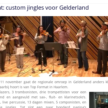
: custom jingles voor Gelderland
11 november gaat de regionale omroep in Gelderland anders k
aarbij hoort is van Top Format in Haarlem.
lazers, 3 trombonisten, drie trompettisten voor een
d en aangevuld met sax-, fluit- en klarinetsolo’s.
rs, live percussie, 13 dagen mixen, 5 componisten, en
 jingles. Tot slot een paar honderd pagina’s