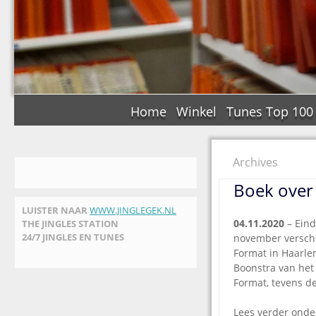
Home
Winkel
Tunes Top 100
Archives
Boek over
LUISTER NAAR
WWW.JINGLEGEK.NL
04.11.2020
– Eind
THE JINGLES STATION
24/7 JINGLES EN TUNES
november verschi
Format in Haarlem
Boonstra van het
Format, tevens d
Lees verder onder