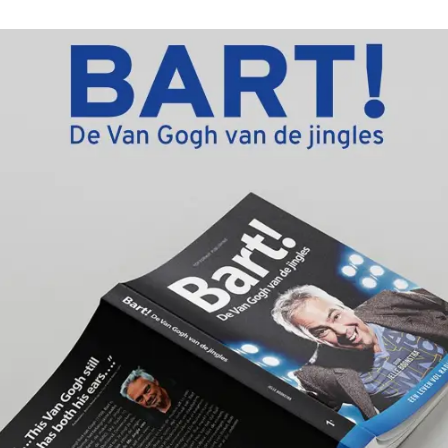
Omroepbanden
Stoomfluit Klaas
Vaak
Uitvinding
jinglecassette