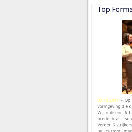
Top Format
03.10.2011
– Op 
vormgeving die d
Wij noteren: 6 b
brede brass soun
Verder 6 strijke
38 custom made