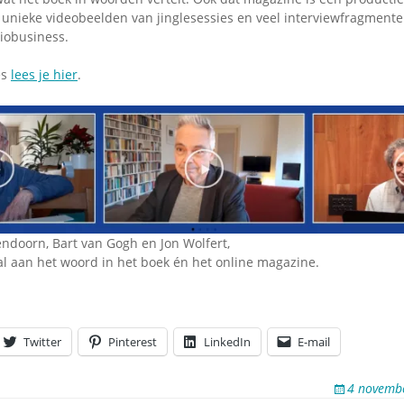
, unieke videobeelden van jinglesessies en veel interviewfragment
iobusiness.
es
lees je hier
.
endoorn, Bart van Gogh en Jon Wolfert,
al aan het woord in het boek én het online magazine.
Twitter
Pinterest
LinkedIn
E-mail
4 novemb