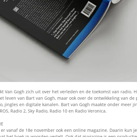
kt Van Gogh zich uit over het verleden en de toekomst van radio. H
het leven van Bart van Gogh, maar ook over de ontwikkeling van de 
o, jingles en digitale kanalen. Bart van Gogh maakte onder meer j
ROS, Radio 2, Sky Radio, Radio 10 en Radio Veronica.
NE
s er vanaf de 18e november ook een online magazine. Daarin kun je
wat het boek in woorden vertelt. Ook dat magazine is een productie