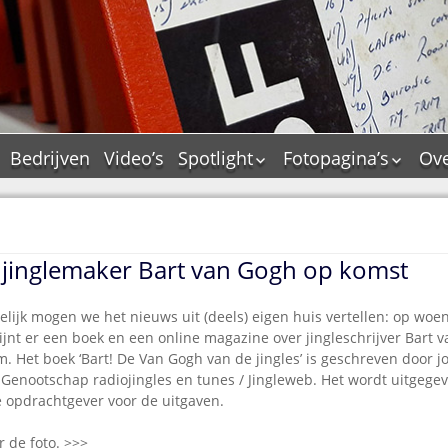
Bedrijven
Video’s
Spotlight
Fotopagina’s
Ove
De Tourflitsjingle –
JAM in pictures
wie zijn de makers?
PAMS in pictures
Jingledemo’s en hun
TM in pictures
tags
 jinglemaker Bart van Gogh op komst
Pepper & Tanner i
Dallas jingle city
pictures
De Tourtune
elijk mogen we het nieuws uit (deels) eigen huis vertellen: op woe
Top Format in
jnt er een boek en een online magazine over jingleschrijver Bart 
Ferry Maat 65
pictures
. Het boek ‘Bart! De Van Gogh van de jingles’ is geschreven door jou
Ferry Maat interview
Dik Voormekaar in
 Genootschap radiojingles en tunes / Jingleweb. Het wordt uitgege
foto’s
e opdrachtgever voor de uitgaven.
Jingle Awards
Jingle NIEUW
 de foto. >>>