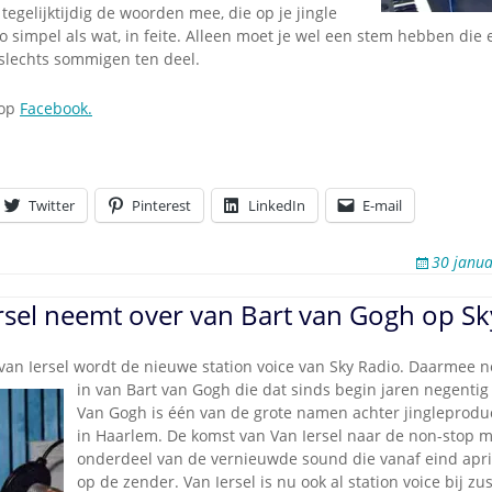
gelijktijdig de woorden mee, die op je jingle
simpel als wat, in feite. Alleen moet je wel een stem hebben die er
 slechts sommigen ten deel.
 op
Facebook.
Twitter
Pinterest
LinkedIn
E-mail
30 janua
rsel neemt over van Bart van Gogh op Sk
van Iersel wordt de nieuwe station voice van Sky Radio. Daarmee n
in van Bart van Gogh die dat
sinds begin jaren negentig
Van Gogh is één van de grote namen achter jingleprod
in Haarlem. De komst van Van Iersel naar de non-stop m
onderdeel van de vernieuwde sound die vanaf eind april
op de zender. Van Iersel is nu ook al station voice bij zu