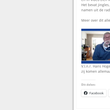
Het bevat jingles
namen uit de rad
Meer over dit all
V.l.n.r. Hans Hog
zij komen allema
Dit delen:
Facebook