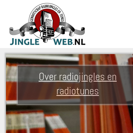
Over radiojingles en
radiotunes