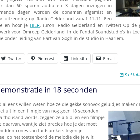
er dan 60 sporen audio en 3 dagen inzingen in
omende dagen worden de opnamen afgemist en
r uitzending op Radio Gelderland vanaf 11-11. Een
ie en hoor je
HIER
. (Bron: Radio Gelderland en Twitter)
Op de g
t werk voor Omroep Gelderland, in de Fendal Soundstudio’s in Lo
ie onder leiding van Bart van Gogh in de studio in Haarlem.
Twitter
Pinterest
LinkedIn
E-mail
3 oktob
emonstratie in 18 seconden
jd al eens willen weten hoe ze die gekke sonovox-geluidjes maken?
et uit in een filmpje van nog geen 18 seconden.
 a thousand words, zeggen ze altijd, en een filmpje
 daarvan, want je ziet precies hoe je dat moet
idden-cones van luidsprekers tegen je
eel op het toetsenbord de melodie die je wilt