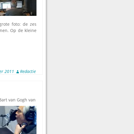
rote foto: de zes
enen. Op de kleine
er 2011
Redactie
 Bart van Gogh van