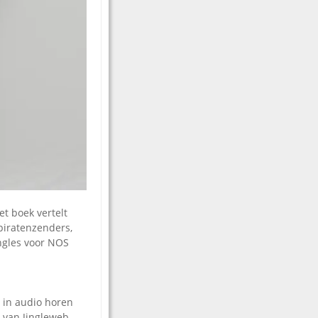
et boek vertelt
piratenzenders,
ingles voor NOS
 in audio horen
 van Jingleweb.