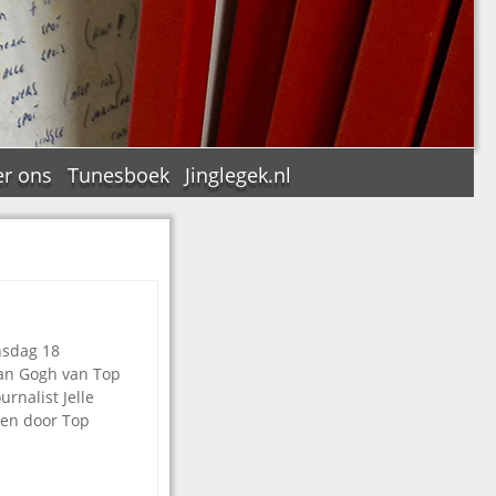
r ons
Tunesboek
Jinglegek.nl
n
nsdag 18
van Gogh van Top
rnalist Jelle
ven door Top