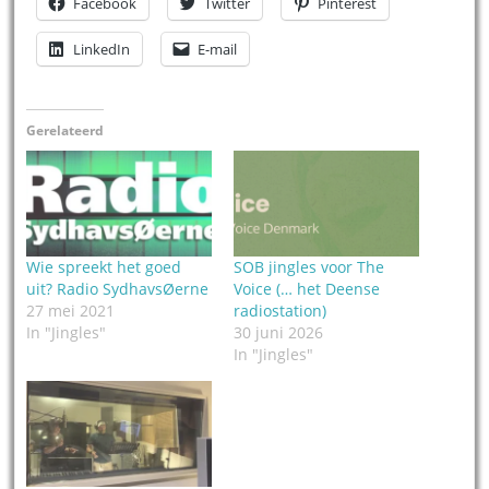
Facebook
Twitter
Pinterest
LinkedIn
E-mail
Gerelateerd
Wie spreekt het goed
SOB jingles voor The
uit? Radio SydhavsØerne
Voice (… het Deense
27 mei 2021
radiostation)
In "Jingles"
30 juni 2026
In "Jingles"