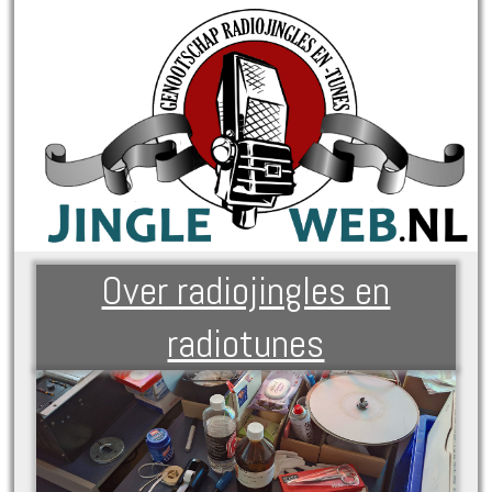
Over radiojingles en
radiotunes