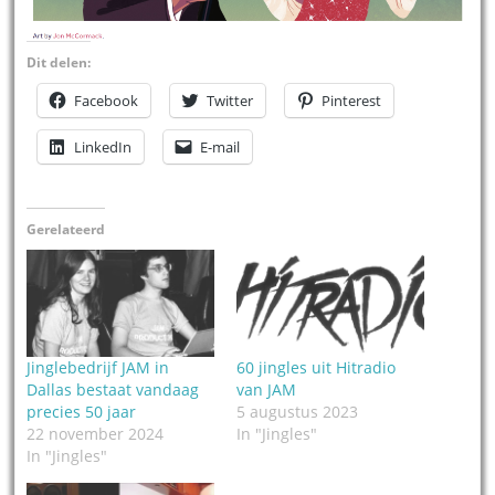
Dit delen:
Facebook
Twitter
Pinterest
LinkedIn
E-mail
Gerelateerd
Jinglebedrijf JAM in
60 jingles uit Hitradio
Dallas bestaat vandaag
van JAM
precies 50 jaar
5 augustus 2023
22 november 2024
In "Jingles"
In "Jingles"