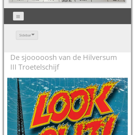
Sidebar
De sjooooosh van de Hilversum
III Troetelschijf