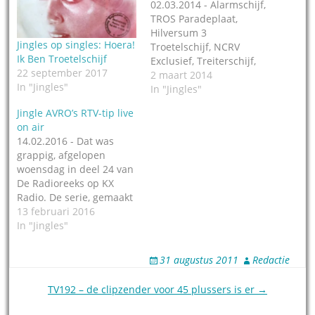
02.03.2014 - Alarmschijf,
TROS Paradeplaat,
Hilversum 3
Jingles op singles: Hoera!
Troetelschijf, NCRV
Ik Ben Troetelschijf
Exclusief, Treiterschijf,
22 september 2017
AVRO's radio- en
2 maart 2014
In "Jingles"
televisietip, Steunplaat,
In "Jingles"
KRO Weekendschijf,
Jingle AVRO’s RTV-tip live
Radio 2 Paradeplaat, de
on air
Radio 2 CD, RTL
14.02.2016 - Dat was
Satelietschijf, NOS
grappig, afgelopen
Tourartiest. Er zijn in de
woensdag in deel 24 van
loop van de jaren heel
De Radioreeks op KX
wat 'platen' geweest die
Radio. De serie, gemaakt
promotie nodig hadden,
door Arjan Snijders,
13 februari 2016
of gewoon goed genoeg
bevat uiteindelijk zo'n 50
In "Jingles"
waren om…
uitzendingen ter
gelegenheid van 50 jaar
31 augustus 2011
Redactie
3FM / Hilversum III /
Radio 3, afgelopen
Post
TV192 – de clipzender voor 45 plussers is er →
najaar. Edwin Wendt
navigation
zorgt voor de talloze