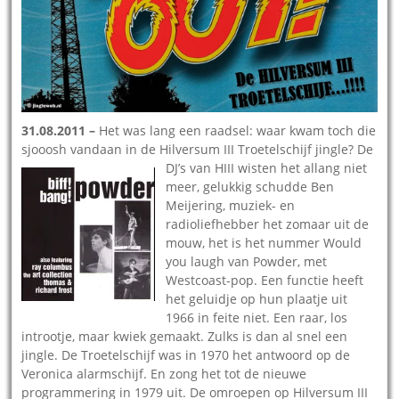
31.08.2011 –
Het was lang een raadsel: waar kwam toch die
sjooosh vandaan in de Hilversum III Troetelschijf jingle?
De
DJ’s van HIII wisten het allang niet
meer, gelukkig schudde Ben
Meijering, muziek- en
radioliefhebber het zomaar uit de
mouw, het is het nummer Would
you laugh van Powder, met
Westcoast-pop. Een functie heeft
het geluidje op hun plaatje uit
1966 in feite niet. Een raar, los
introotje, maar kwiek gemaakt. Zulks is dan al snel een
jingle. De Troetelschijf was in 1970 het antwoord op de
Veronica alarmschijf. En zong het tot de nieuwe
programmering in 1979 uit. De omroepen op Hilversum III