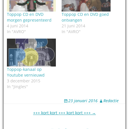
Toppop CD en DVD
Toppop CD en DVD goed
morgen gepresenteerd
ontvangen
4 juni 2014
21 juni 2014
In "AVRO"
In "AVRO"
Toppop-kanaal op
Youtube vernieuwd
3 december 2015
In "Jingles"
23 januari 2016
Redactie
Post
+++ kort kort +++ kort kort +++ →
navigation