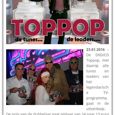
23.01.2016
–
De DVD/CD
Toppop, met
daarop alle
tunes en
leaders van
het
legendarisch
e TV-
programma,
gaat in de
uitverkoop.
De prijs van de dubbelaar gaat omlaag van 24 naar 13 euro