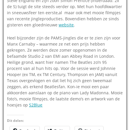
Steve England en zijn zoon Simon Prentice (inderdaad: 2x
de S) tuigt de site steeds verder op. Met hun hoofdkwartier
in sneeuwsfeer ten eerste,al maar ook met mooie filmpjes
van recente jingleproducties. Bovendien hebben ze sinds
gisteren een gloednieuwe
website
.
Heel bijzonder zijn de PAMS-jingles die er te zien zijn voor
Manx Carnaby – waarmee ze net een prijs hebben
gekregen. Ze werden deze zomer opgenomen in de
befaamde Studio 2 van EMI aan Abbey Road in London.
Heilige grond, want hier namen The Beatles zo’n 95
procent van al hun hits op. Voor de sessie werd Johnnie
Hooper (ex TM, ex TM Century, Thompson en JAM) vanuit
Texas overgevlogen en dat liet hij zich geen tweemaal
zeggen, als erkend Beatlesfan. Kon-ie mooi een paar
akkoorden aanslaan op de piano van Lady Madonna. Mooie
foto’s, mooie filmpjes, de laatste demo’s en artwork van de
hoesjes op
S2Blue
Dit delen: