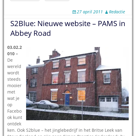
27 april 2011
Redactie
S2Blue: Nieuwe website – PAMS in
Abbey Road
03.02.2
010 –
De
wereld
wordt
steeds
mooier
met
wat je
op
Facebo
ok kunt
ontdek
ken. Ook S2blue – het jinglebedrijf in het Britse Leek van