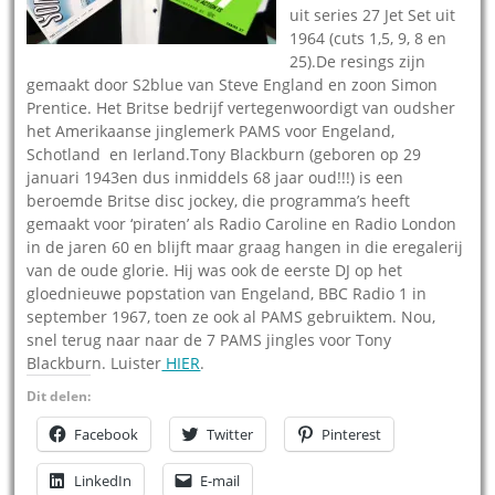
uit series 27 Jet Set uit
1964 (cuts 1,5, 9, 8 en
25).De resings zijn
gemaakt door S2blue van Steve England en zoon Simon
Prentice. Het Britse bedrijf vertegenwoordigt van oudsher
het Amerikaanse jinglemerk PAMS voor Engeland,
Schotland en Ierland.Tony Blackburn (geboren op 29
januari 1943en dus inmiddels 68 jaar oud!!!) is een
beroemde Britse disc jockey, die programma’s heeft
gemaakt voor ‘piraten’ als Radio Caroline en Radio London
in de jaren 60 en blijft maar graag hangen in die eregalerij
van de oude glorie. Hij was ook de eerste DJ op het
gloednieuwe popstation van Engeland, BBC Radio 1 in
september 1967, toen ze ook al PAMS gebruiktem. Nou,
snel terug naar naar de 7 PAMS jingles voor Tony
Blackburn. Luister
HIER
.
Dit delen:
Facebook
Twitter
Pinterest
LinkedIn
E-mail