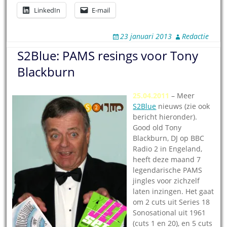
LinkedIn
E-mail
23 januari 2013
Redactie
S2Blue: PAMS resings voor Tony
Blackburn
25.04.2011
– Meer
S2Blue
nieuws (zie ook
bericht hieronder).
Good old Tony
Blackburn, DJ op BBC
Radio 2 in Engeland,
heeft deze maand 7
legendarische PAMS
jingles voor zichzelf
laten inzingen. Het gaat
om 2 cuts uit Series 18
Sonosational uit 1961
(cuts 1 en 20), en 5 cuts