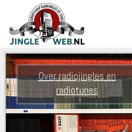
Over radiojingles en
radiotunes