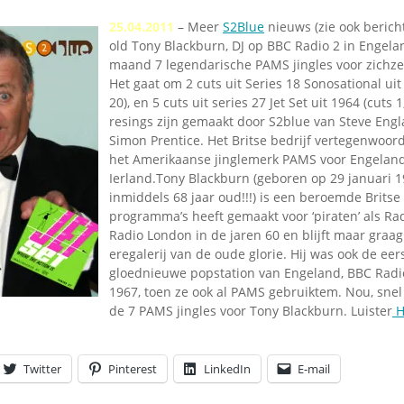
25.04.2011
– Meer
S2Blue
nieuws (zie ook berich
old Tony Blackburn, DJ op BBC Radio 2 in Engela
maand 7 legendarische PAMS jingles voor zichzel
Het gaat om 2 cuts uit Series 18 Sonosational uit
20), en 5 cuts uit series 27 Jet Set uit 1964 (cuts 1
resings zijn gemaakt door S2blue van Steve Eng
Simon Prentice. Het Britse bedrijf vertegenwoor
het Amerikaanse jinglemerk PAMS voor Engelan
Ierland.Tony Blackburn (geboren op 29 januari 
inmiddels 68 jaar oud!!!) is een beroemde Britse 
programma’s heeft gemaakt voor ‘piraten’ als Ra
Radio London in de jaren 60 en blijft maar graa
eregalerij van de oude glorie. Hij was ook de eer
gloednieuwe popstation van Engeland, BBC Radi
1967, toen ze ook al PAMS gebruiktem. Nou, snel
de 7 PAMS jingles voor Tony Blackburn. Luister
H
Twitter
Pinterest
LinkedIn
E-mail