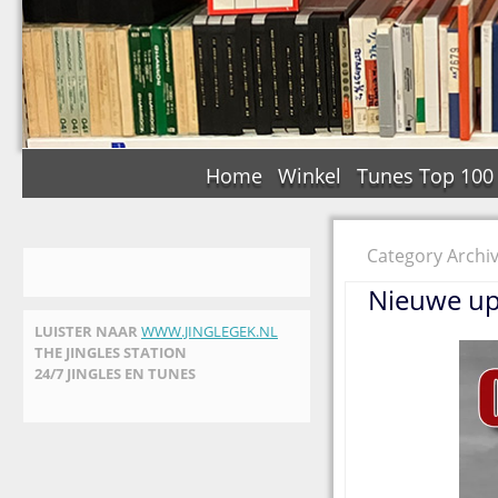
Home
Winkel
Tunes Top 100
Category Archiv
Nieuwe upd
LUISTER NAAR
WWW.JINGLEGEK.NL
THE JINGLES STATION
24/7 JINGLES EN TUNES