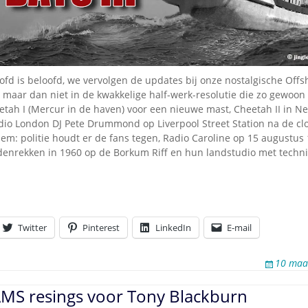
Omroepbanden
Stoomfluit Klaas
Vaak
Uitvinding
jinglecassette
ofd is beloofd, we vervolgen de updates bij onze nostalgische Offs
, maar dan niet in de kwakkelige half-werk-resolutie die zo gewoon 
tah I (Mercur in de haven) voor een nieuwe mast, Cheetah II in N
dio London DJ Pete Drummond op Liverpool Street Station na de c
em: politie houdt er de fans tegen, Radio Caroline op 15 augustus
denrekken in 1960 op de Borkum Riff en hun landstudio met techn
Twitter
Pinterest
LinkedIn
E-mail
10 maa
AMS resings voor Tony Blackburn