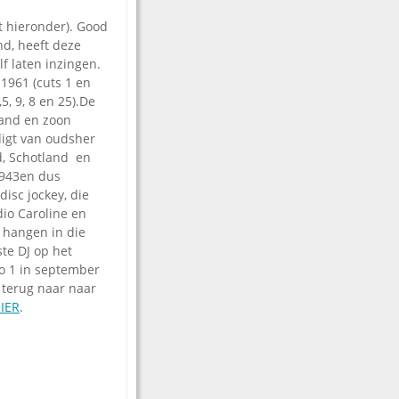
t hieronder). Good
nd, heeft deze
f laten inzingen.
 1961 (cuts 1 en
,5, 9, 8 en 25).De
land en zoon
digt van oudsher
d, Schotland en
1943en dus
disc jockey, die
dio Caroline en
g hangen in die
ste DJ op het
o 1 in september
 terug naar naar
IER
.