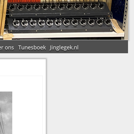
r ons
Tunesboek
Jinglegek.nl
n