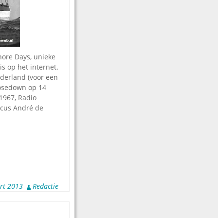
hore Days, unieke
is op het internet.
ederland (voor een
losedown op 14
 1967, Radio
icus André de
rt 2013
Redactie