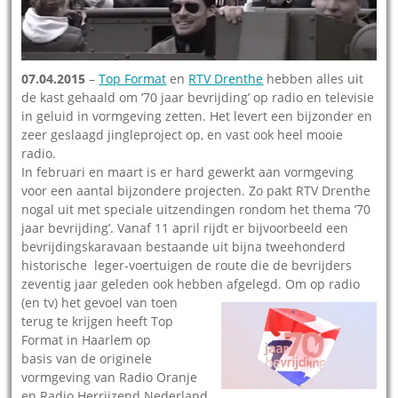
07.04.2015
–
Top Format
en
RTV Drenthe
hebben alles uit
de kast gehaald om ’70 jaar bevrijding’ op radio en televisie
in geluid in vormgeving zetten. Het levert een bijzonder en
zeer geslaagd jingleproject op, en vast ook heel mooie
radio.
In februari en maart is er hard gewerkt aan vormgeving
voor een aantal bijzondere projecten. Zo pakt RTV Drenthe
nogal uit met speciale uitzendingen rondom het thema ’70
jaar bevrijding’. Vanaf 11 april rijdt er bijvoorbeeld een
bevrijdingskaravaan bestaande uit bijna tweehonderd
historische leger-voertuigen de route die de bevrijders
zeventig jaar geleden ook hebben afgelegd.
Om op radio
(en tv) het gevoel van toen
terug te krijgen heeft Top
Format in Haarlem op
basis van de originele
vormgeving van Radio Oranje
en Radio Herrijzend Nederland