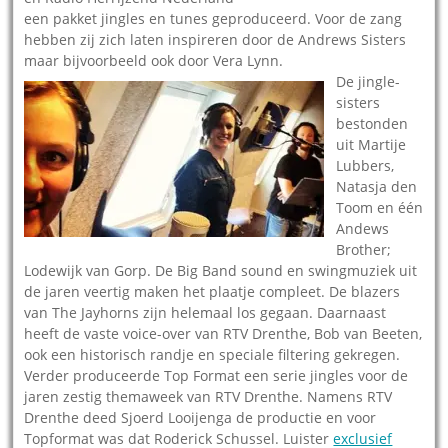
een pakket jingles en tunes geproduceerd. Voor de zang
hebben zij zich laten inspireren door de Andrews Sisters
maar bijvoorbeeld ook door Vera Lynn.
De jingle-
sisters
bestonden
uit Martije
Lubbers,
Natasja den
Toom en één
Andews
Brother;
Lodewijk van Gorp. De Big Band sound en swingmuziek uit
de jaren veertig maken het plaatje compleet. De blazers
van The Jayhorns zijn helemaal los gegaan. Daarnaast
heeft de vaste voice-over van RTV Drenthe, Bob van Beeten,
ook een historisch randje en speciale filtering gekregen.
Verder produceerde Top Format een serie jingles voor de
jaren zestig themaweek van RTV Drenthe. Namens RTV
Drenthe deed Sjoerd Looijenga de productie en voor
Topformat was dat Roderick Schussel. Luister
exclusief