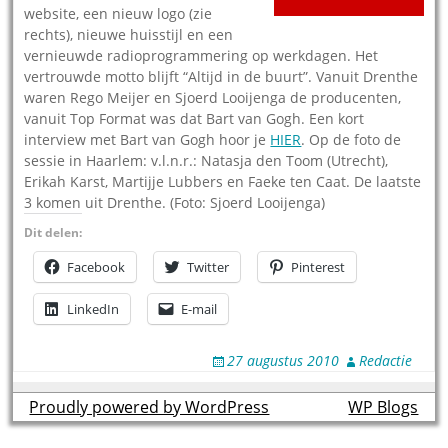
website, een nieuw logo (zie
rechts), nieuwe huisstijl en een
vernieuwde radioprogrammering op werkdagen. Het
vertrouwde motto blijft “Altijd in de buurt”. Vanuit Drenthe
waren Rego Meijer en Sjoerd Looijenga de producenten,
vanuit Top Format was dat Bart van Gogh. Een kort
interview met Bart van Gogh hoor je
HIER
. Op de foto de
sessie in Haarlem: v.l.n.r.: Natasja den Toom (Utrecht),
Erikah Karst, Martijje Lubbers en Faeke ten Caat. De laatste
3 komen uit Drenthe. (Foto: Sjoerd Looijenga)
Dit delen:
Facebook
Twitter
Pinterest
LinkedIn
E-mail
27 augustus 2010
Redactie
Proudly powered by WordPress
theme by
WP Blogs