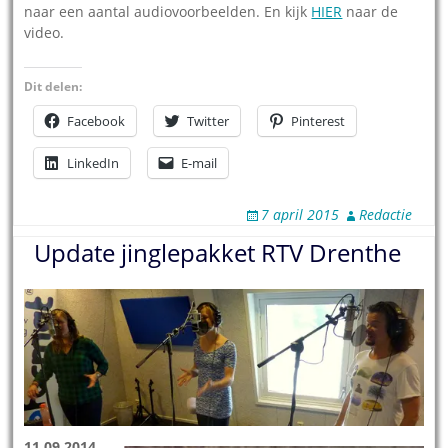
naar een aantal audiovoorbeelden. En kijk
HIER
naar de
video.
Dit delen:
Facebook
Twitter
Pinterest
LinkedIn
E-mail
7 april 2015
Redactie
Update jinglepakket RTV Drenthe
11.09.2014
–