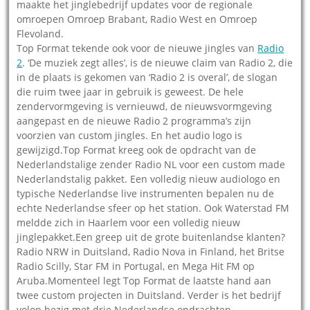
maakte het jinglebedrijf updates voor de regionale
omroepen Omroep Brabant, Radio West en Omroep
Flevoland.
Top Format tekende ook voor de nieuwe jingles van
Radio
2
. ‘De muziek zegt alles’, is de nieuwe claim van Radio 2, die
in de plaats is gekomen van ‘Radio 2 is overal’, de slogan
die ruim twee jaar in gebruik is geweest. De hele
zendervormgeving is vernieuwd, de nieuwsvormgeving
aangepast en de nieuwe Radio 2 programma’s zijn
voorzien van custom jingles. En het audio logo is
gewijzigd.Top Format kreeg ook de opdracht van de
Nederlandstalige zender Radio NL voor een custom made
Nederlandstalig pakket. Een volledig nieuw audiologo en
typische Nederlandse live instrumenten bepalen nu de
echte Nederlandse sfeer op het station. Ook Waterstad FM
meldde zich in Haarlem voor een volledig nieuw
jinglepakket.Een greep uit de grote buitenlandse klanten?
Radio NRW in Duitsland, Radio Nova in Finland, het Britse
Radio Scilly, Star FM in Portugal, en Mega Hit FM op
Aruba.Momenteel legt Top Format de laatste hand aan
twee custom projecten in Duitsland. Verder is het bedrijf
volop bezig met drie Nederlandse opdrachten.