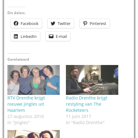
Dit delen:
Facebook
Twitter
Pinterest
LinkedIn
E-mail
Gerelateerd
RTV Drenthe krijgt
Radio Drenthe krijgt
nieuwe jingles uit
restyling van The
Haarlem
Rocketeers
27 augustus 2010
11 juni 2017
In "Jingles"
In "Radio Drenthe"