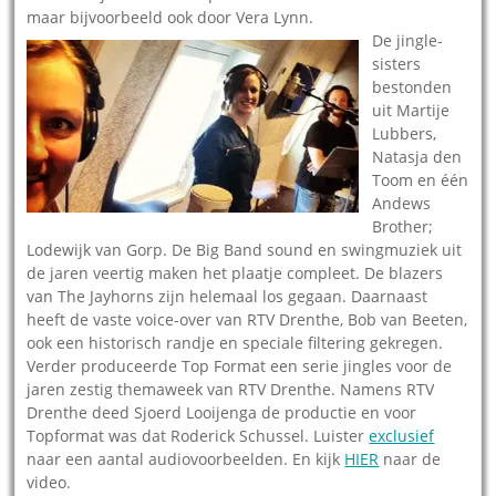
maar bijvoorbeeld ook door Vera Lynn.
De jingle-
sisters
bestonden
uit Martije
Lubbers,
Natasja den
Toom en één
Andews
Brother;
Lodewijk van Gorp. De Big Band sound en swingmuziek uit
de jaren veertig maken het plaatje compleet. De blazers
van The Jayhorns zijn helemaal los gegaan. Daarnaast
heeft de vaste voice-over van RTV Drenthe, Bob van Beeten,
ook een historisch randje en speciale filtering gekregen.
Verder produceerde Top Format een serie jingles voor de
jaren zestig themaweek van RTV Drenthe. Namens RTV
Drenthe deed Sjoerd Looijenga de productie en voor
Topformat was dat Roderick Schussel. Luister
exclusief
naar een aantal audiovoorbeelden. En kijk
HIER
naar de
video.