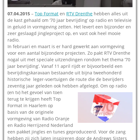
07.04.2015
–
Top Format
en
RTV Drenthe
hebben alles uit
de kast gehaald om ’70 jaar bevrijding’ op radio en televisie
in geluid in vormgeving zetten. Het levert een bijzonder en
zeer geslaagd jingleproject op, en vast ook heel mooie
radio.
In februari en maart is er hard gewerkt aan vormgeving
voor een aantal bijzondere projecten. Zo pakt RTV Drenthe
nogal uit met speciale uitzendingen rondom het thema ’70
jaar bevrijding’. Vanaf 11 april rijdt er bijvoorbeeld een
bevrijdingskaravaan bestaande uit bijna tweehonderd
historische leger-voertuigen de route die de bevrijders
zeventig jaar geleden ook hebben afgelegd.
Om op radio
(en tv) het gevoel van toen
terug te krijgen heeft Top
Format in Haarlem op
basis van de originele
vormgeving van Radio Oranje
en Radio Herrijzend Nederland
een pakket jingles en tunes geproduceerd. Voor de zang
hebben zij zich laten inspireren door de Andrews Sisters