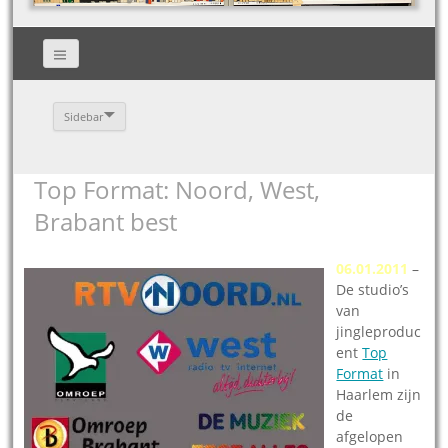
Sidebar
Top Format: Noord, West,
Brabant best
06.01.2011
–
De studio’s
van
jingleproduc
ent
Top
Format
in
Haarlem zijn
de
afgelopen