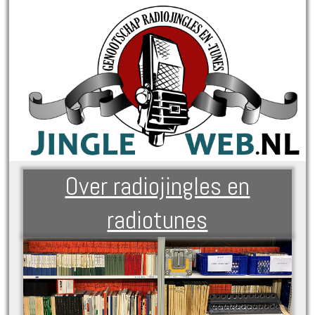
Over radiojingles en
radiotunes