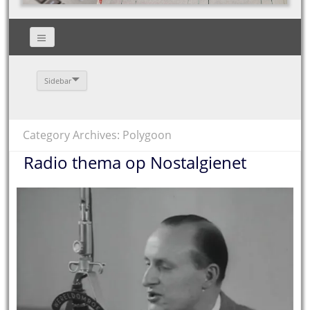
Sidebar
Category Archives: Polygoon
Radio thema op Nostalgienet