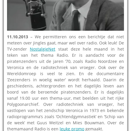
11.10.2013
– We permitteren ons een berichtje dat niet
meteen over jingles gaat, maar wel over radio. Ook leuk! De
TV-zender
NostalgieNet
staat deze hele maand in het
teken van het thema Radio. Er is aandacht voor de
piratenzenders uit de jaren ’70, zoals Radio Noordzee en
Veronica en de radiotechniek van vroeger. Ook over de
Wereldomroep is veel te zien. En de documentaire
‘Zeezenders in woelig water’ wordt herhaald. Daarin de
geschiedenis, achtergronden en het dagelijks leven aan
boord van de beroemde piratenzenders. Er is dagelijks
vanaf 19.00 uur een thema-uur, met beelden uit het rijke
Polygoonarchief. Over radiotechniek van vroeger, het
vastlopen van het zendschip Veronica in 1973 en bekende
radioprogramma’s zoals ‘Ochtendgymnastiek’ en ‘Schip van
de week’ met Guus Weitzel en Mies Bouwman. Over de
themamaand Radio is een
leuke promo
gemaakt.