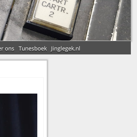
r ons
Tunesboek
Jinglegek.nl
n