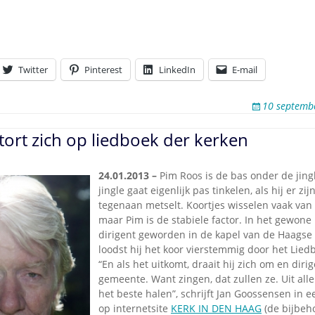
Twitter
Pinterest
LinkedIn
E-mail
10 septemb
stort zich op liedboek der kerken
24.01.2013 –
Pim Roos is de bas onder de jing
jingle gaat eigenlijk pas tinkelen, als hij er zi
tegenaan metselt. Koortjes wisselen vaak van
maar Pim is de stabiele factor. In het gewone 
dirigent geworden in de kapel van de Haagse 
loodst hij het koor vierstemmig door het Lied
“En als het uitkomt, draait hij zich om en dirig
gemeente. Want zingen, dat zullen ze. Uit alle
het beste halen”, schrijft Jan Goossensen in 
op internetsite
KERK IN DEN HAAG
(de bijbeho