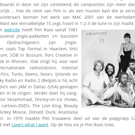
yboards in deze set zijn uitstekend, de composities zijn meer d
urlijk … hoe de stem van Pim is: als een houten kast die je versc
oluisteraars kennen het werk van MAC 2001 van de overbekend
 Want wie Verrukkelijke 15 zegt, hoort in 1-2-3 de tune in zijn hoofd
en
website
heeft Pim Roos vanaf 1981
izend jingle-pakketten z’n basstem
 Opdrachtgevers zijn jingle-
ven zoals Top Format in Haarlem, VHU
sum, SOB in Bussum, Pors Creative in
k in Rhenen. Ook zingt hij voor veel
ternationale radiostations, meestal
 Fins, Turks, Deens, Noors, IJslands en
y Radio en Radio 2 (België) is hij acht
dio’s van JAM in Dallas (USA) gevlogen
n in te zingen. Verder doet hij zang-
or Sesamstraat, Disney-on-ice shows,
, cartoon-DVD’s, The Lion King, Beauty
Mickey Mouse, Donald Duck, Anastasia
er. In 1979 maakte Pim trouwens deel uit van de popgroep C
ad met
Love’s what I want
. Op de foto zie je Pim Roos links.