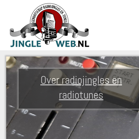
Over radiojingles en
radiotunes