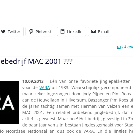
Twitter
Pinterest
LinkedIn
E-mail
14 ap
glebedrijf MAC 2001 ???
10.09.2013
– Eén van onze favoriete jinglepakketten a
voor de
VARA
uit 1983. Waarschijnlijk gecomponeerd 
maar zeker ingezongen door Jody Pijper en Pim Roos 
aan de Heuvellaan in Hilversum. Baszanger Pim Roos u
de jaren tachtig samen met Herman van Velzen een ei
MAC 2001. Een relatief onbekend jinglebedrijf, dat 
actief is geweest. Maar hoe! Het bedrijf, gevestigd in Z
de paar jaar van zijn bestaan jingles gemaakt voor Sta
io Noordzee Nationaal en dus ook de VARA. En die jingles h