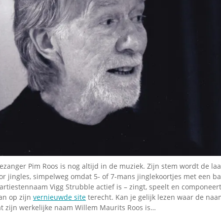
Omroepbanden
Stoomfluit Klaas
Vaak
Uitvinding
jinglecassette
lezanger Pim Roos is nog altijd in de muziek. Zijn stem wordt de la
r jingles, simpelweg omdat 5- of 7-mans jinglekoortjes met een bas 
artiestennaam Vigg Strubble actief is – zingt, speelt en componeert
an op zijn
vernieuwde site
terecht. Kan je gelijk lezen waar de naa
t zijn werkelijke naam Willem Maurits Roos is…