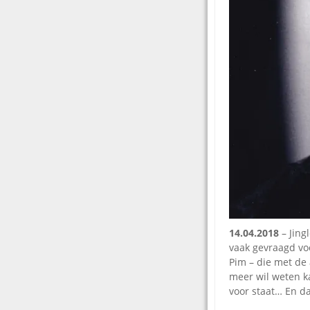
14.04.2018
– Jing
vaak gevraagd voo
Pim – die met de 
meer wil weten k
voor staat… En da