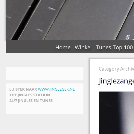
Home
Winkel
Tunes Top 100
Category Archi
Jinglezang
LUISTER NAAR
WWW.JINGLEGEK.NL
THE JINGLES STATION
24/7 JINGLES EN TUNES