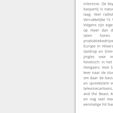
interesse. De ke
baspartij is natu
laag. Veel radi
Verrukkelijke 15.
Volgens zijn eig
op meer dan du
laten horen.
produktiebedrij
Europe in Hilver
Geldrop en Simre
jingles voor in
fonetisch: in het
Hongaars. Voor Sk
keer naar de stu
om daar de basse
en spreekstem vo
televisiecartoons
and the Beast, 
en nog veel me
eenmalige hit h