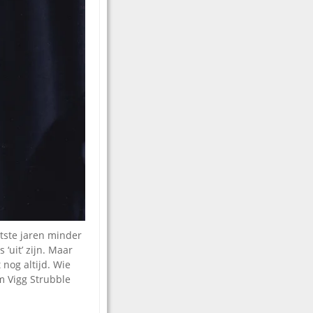
atste jaren minder
‘uit’ zijn. Maar
 nog altijd. Wie
m Vigg Strubble