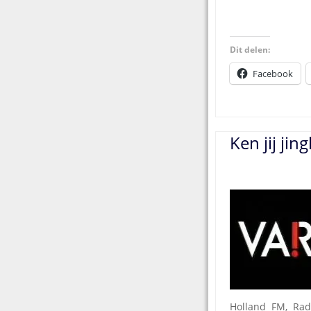
Dit delen:
Facebook
Ken jij jin
Holland FM, Rad