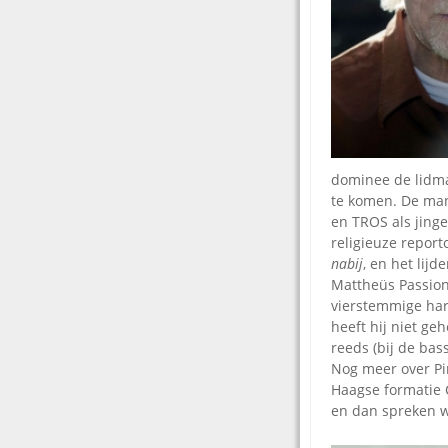
dominee de lidma
te komen. De man
en TROS als jinge
religieuze report
nabij
, en het lijd
Mattheüs Passion.
vierstemmige har
heeft hij niet ge
reeds (bij de bas
Nog meer over Pi
Haagse formatie Ca
en dan spreken w