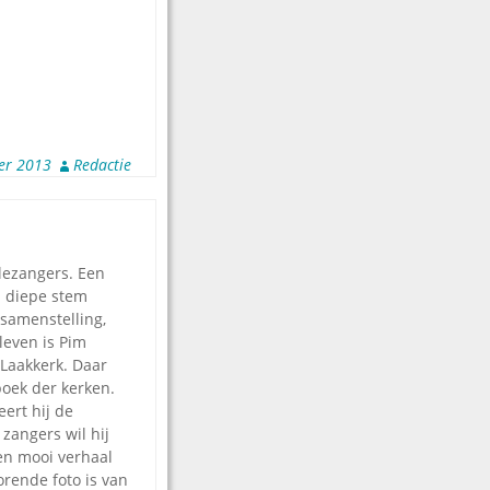
er 2013
Redactie
lezangers. Een
jn diepe stem
 samenstelling,
leven is Pim
Laakkerk. Daar
boek der kerken.
eert hij de
 zangers wil hij
een mooi verhaal
rende foto is van