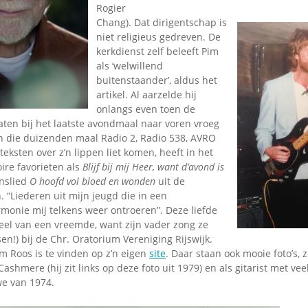
Rogier
Chang).
Dat dirigentschap is
niet religieus gedreven. De
kerkdienst zelf beleeft Pim
als ‘welwillend
buitenstaander’, aldus het
artikel. Al aarzelde hij
onlangs even toen de
ten bij het laatste avondmaal naar voren vroeg
 die duizenden maal Radio 2, Radio 538, AVRO
teksten over z’n lippen liet komen, heeft in het
oire favorieten als
Blijf bij mij Heer, want d’avond is
enslied
O hoofd vol bloed en wonden
uit de
 “Liederen uit mijn jeugd die in een
monie mij telkens weer ontroeren”. Deze liefde
heel van een vreemde, want zijn vader zong ze
sen!) bij de Chr. Oratorium Vereniging Rijswijk.
m Roos is te vinden op z’n eigen
site
. Daar staan ook mooie foto’s, 
shmere (hij zit links op deze foto uit 1979) en als gitarist met vee
e van 1974.