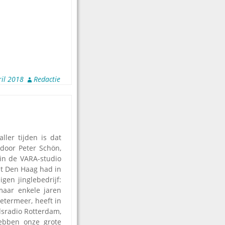
ril 2018
Redactie
ller tijden is dat
door Peter Schön,
in de VARA-studio
it Den Haag had in
gen jinglebedrijf:
maar enkele jaren
oetermeer, heeft in
dsradio Rotterdam,
ebben onze grote