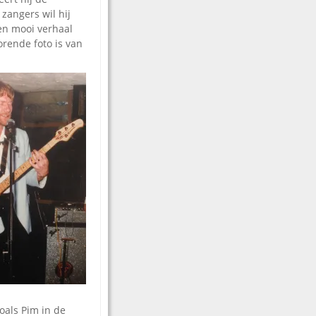
 zangers wil hij
een mooi verhaal
rende foto is van
zoals Pim in de