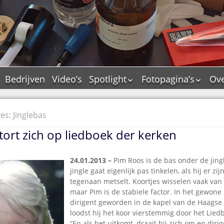
Bedrijven
Video’s
Spotlight
Fotopagina’s
Ove
De Tourflitsjingle –
JAM in pictures
wie zijn de makers?
PAMS in pictures
es: Jinglebas
Jingledemo’s en hun
TM in pictures
tags
stort zich op liedboek der kerken
Pepper & Tanner i
Dallas jingle city
pictures
De Tourtune
24.01.2013 –
Pim Roos is de bas onder de jing
Top Format in
jingle gaat eigenlijk pas tinkelen, als hij er zi
Ferry Maat 65
pictures
tegenaan metselt. Koortjes wisselen vaak van
Ferry Maat interview
Dik Voormekaar in
maar Pim is de stabiele factor. In het gewone 
foto’s
Jingle Awards
dirigent geworden in de kapel van de Haagse 
loodst hij het koor vierstemmig door het Lied
Jingle NIEUW
“En als het uitkomt, draait hij zich om en dirig