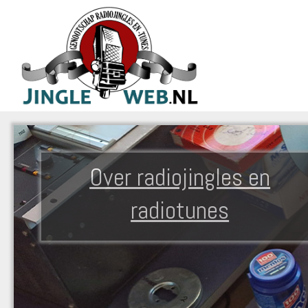
Over radiojingles en
radiotunes