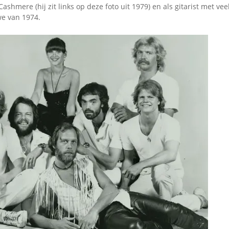
shmere (hij zit links op deze foto uit 1979) en als gitarist met vee
e van 1974.