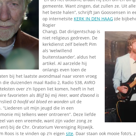
Omroepbanden
gemeente. Want zingen, dat zullen ze. Uit alle
Stoomfluit Klaas
het beste halen”, schrijft Jan Goossensen in 
Vaak
op internetsite
KERK IN DEN HAAG
(de bijbeho
Rogier
Uitvinding
Chang).
Dat dirigentschap is
jinglecassette
niet religieus gedreven. De
kerkdienst zelf beleeft Pim
als ‘welwillend
buitenstaander’, aldus het
artikel. Al aarzelde hij
onlangs even toen de
ten bij het laatste avondmaal naar voren vroeg
 die duizenden maal Radio 2, Radio 538, AVRO
teksten over z’n lippen liet komen, heeft in het
oire favorieten als
Blijf bij mij Heer, want d’avond is
enslied
O hoofd vol bloed en wonden
uit de
 “Liederen uit mijn jeugd die in een
monie mij telkens weer ontroeren”. Deze liefde
heel van een vreemde, want zijn vader zong ze
sen!) bij de Chr. Oratorium Vereniging Rijswijk.
m Roos is te vinden op z’n eigen
site
. Daar staan ook mooie foto’s, 