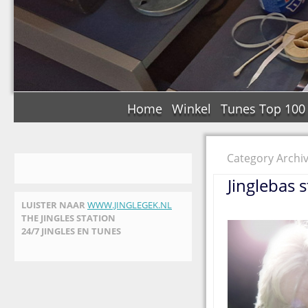
Home
Winkel
Tunes Top 100
Category Archiv
Jinglebas 
LUISTER NAAR
WWW.JINGLEGEK.NL
THE JINGLES STATION
24/7 JINGLES EN TUNES