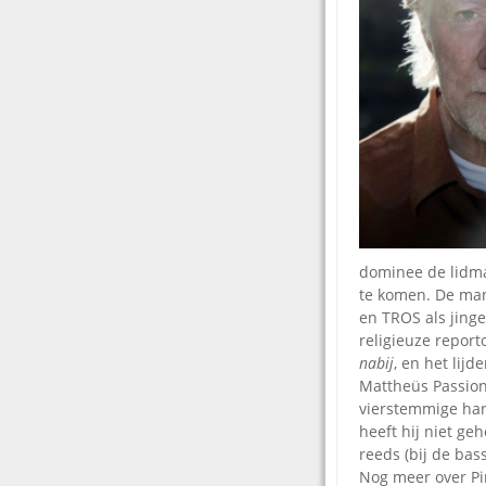
dominee de lidma
te komen. De man
en TROS als jinge
religieuze report
nabij
, en het lijd
Mattheüs Passion.
vierstemmige har
heeft hij niet ge
reeds (bij de bas
Nog meer over Pi