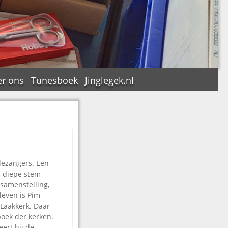
r ons
Tunesboek
Jinglegek.nl
n
lezangers. Een
jn diepe stem
 samenstelling,
leven is Pim
Laakkerk. Daar
boek der kerken.
eert hij de