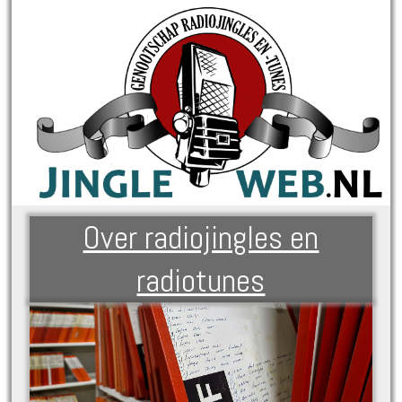
Over radiojingles en
radiotunes