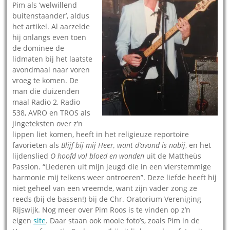
Pim als ‘welwillend
buitenstaander’, aldus
het artikel. Al aarzelde
hij onlangs even toen
de dominee de
lidmaten bij het laatste
avondmaal naar voren
vroeg te komen. De
man die duizenden
maal Radio 2, Radio
538, AVRO en TROS als
jingeteksten over z’n
lippen liet komen, heeft in het religieuze reportoire
favorieten als
Blijf bij mij Heer, want d’avond is nabij
, en het
lijdenslied
O hoofd vol bloed en wonden
uit de Mattheüs
Passion. “Liederen uit mijn jeugd die in een vierstemmige
harmonie mij telkens weer ontroeren”. Deze liefde heeft hij
niet geheel van een vreemde, want zijn vader zong ze
reeds (bij de bassen!) bij de Chr. Oratorium Vereniging
Rijswijk. Nog meer over Pim Roos is te vinden op z’n
eigen
site
. Daar staan ook mooie foto’s, zoals Pim in de