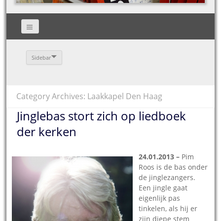
Sidebar
Category Archives: Laakkapel Den Haag
Jinglebas stort zich op liedboek
der kerken
24.01.2013 –
Pim
Roos is de bas onder
de jinglezangers.
Een jingle gaat
eigenlijk pas
tinkelen, als hij er
zijn diepe stem