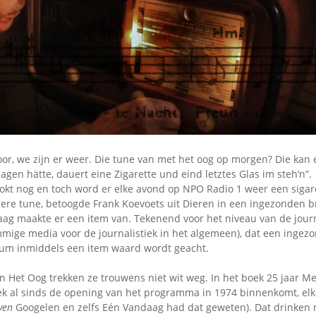
Omroepbanden
Stoomfluit Klaas
Vaak
Uitvinding
jinglecassette
oor, we zijn er weer. Die tune van met het oog op morgen? Die kan 
sagen hätte, dauert eine Zigarette und eind letztes Glas im steh’n”.
okt nog en toch word er elke avond op NPO Radio 1 weer een sigar
dere tune, betoogde Frank Koevoets uit Dieren in een ingezonden b
ag maakte er een item van. Tekenend voor het niveau van de journa
mige media voor de journalistiek in het algemeen), dat een ingezo
m inmiddels een item waard wordt geacht.
an Het Oog trekken ze trouwens niet wit weg. In het boek 25 jaar Met
tiek al sinds de opening van het programma in 1974 binnenkomt, el
ven
Googelen en zelfs Eén Vandaag had dat geweten). Dat drinken