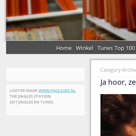
Home
Winkel
Tunes Top 100
Category Archi
Ja hoor, z
LUISTER NAAR
WWW.JINGLEGEK.NL
THE JINGLES STATION
24/7 JINGLES EN TUNES