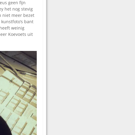
eus geen fijn
ey het nog stevig
 niet meer bezet
k kunstfoto’s bant
heeft weinig
neer Koevoets uit