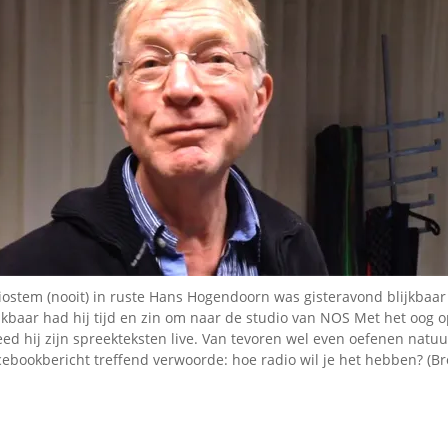
ostem (nooit) in ruste Hans Hogendoorn was gisteravond blijkbaar
jkbaar had hij tijd en zin om naar de studio van NOS Met het oog 
d hij zijn spreekteksten live. Van tevoren wel even oefenen natuur
cebookbericht treffend verwoorde: hoe radio wil je het hebben? (B