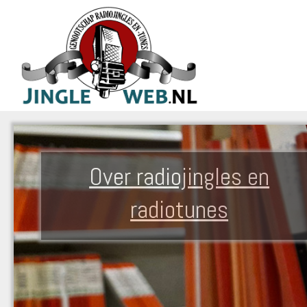
Over radiojingles en
radiotunes