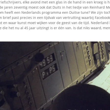
iefschrijvers, elke avond met een glas in de hand in een kroeg is h
de jaren zeventig moest ook dat Duits in het liedje van Reinhard M
m heeft een Nederlands programma een Duitse tune? We zijn toch
’n brief past precies in een tijdvak van vertrutting waarbij Faceboo
t en waar kunst moet wijken voor de geest van de tijd. Nederland 
e die het nu al 45 jaar uitzingt is er één van. Is dat niks waard, me