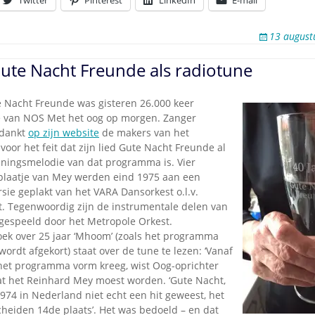
13 august
ute Nacht Freunde als radiotune
 Nacht Freunde was gisteren 26.000 keer
e van NOS Met het oog op morgen. Zanger
edankt
op zijn website
de makers van het
or het feit dat zijn lied Gute Nacht Freunde al
nningsmelodie van dat programma is. Vier
t plaatje van Mey werden eind 1975 aan een
sie geplakt van het VARA Dansorkest o.l.v.
t. Tegenwoordig zijn de instrumentale delen van
 gespeeld door het Metropole Orkest.
oek over 25 jaar ‘Mhoom’ (zoals het programma
wordt afgekort) staat over de tune te lezen: ‘Vanaf
et programma vorm kreeg, wist Oog-oprichter
 het Reinhard Mey moest worden. ‘Gute Nacht,
974 in Nederland niet echt een hit geweest, het
cheiden 14de plaats’. Het was bedoeld – en dat