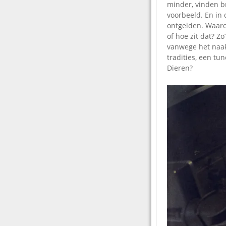
minder, vinden br
voorbeeld. En in 
ontgelden. Waaro
of hoe zit dat? Zo
vanwege het naak
tradities, een tun
Dieren?