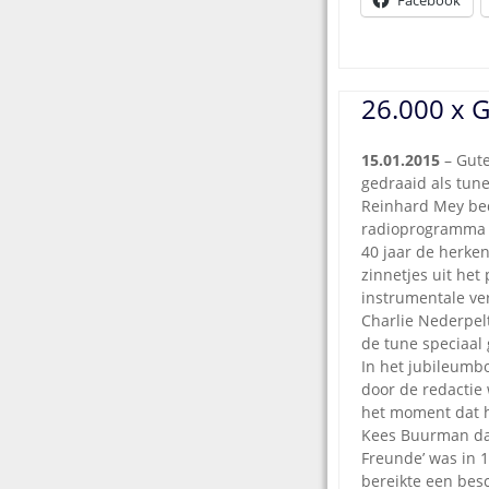
26.000 x G
15.01.2015
– Gute
gedraaid als tun
Reinhard Mey b
radioprogramma vo
40 jaar de herke
zinnetjes uit he
instrumentale ver
Charlie Nederpel
de tune speciaal
In het jubileumb
door de redactie 
het moment dat h
Kees Buurman dat
Freunde’ was in 1
bereikte een bes