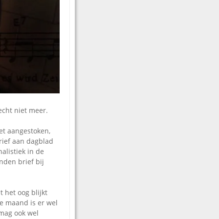
echt niet meer.
et aangestoken,
rief aan dagblad
listiek in de
nden brief bij
 het oog blijkt
ke maand is er wel
 mag ook wel