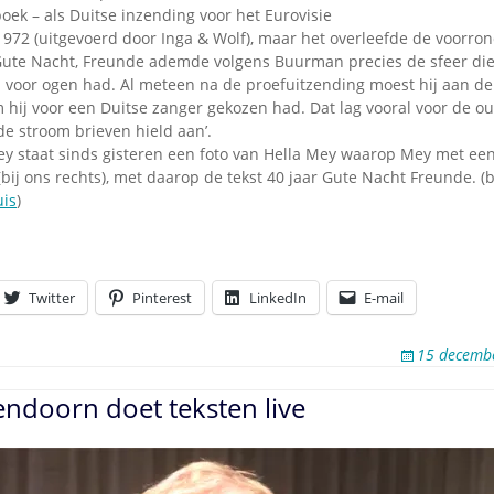
 boek – als Duitse inzending voor het Eurovisie
1972 (uitgevoerd door Inga & Wolf), maar het overleefde de voorron
 Gute Nacht, Freunde ademde volgens Buurman precies de sfeer die 
voor ogen had. Al meteen na de proefuitzending moest hij aan de
hij voor een Duitse zanger gekozen had. Dat lag vooral voor de ou
de stroom brieven hield aan’.
ey staat sinds gisteren een foto van Hella Mey waarop Mey met e
(bij ons rechts), met daarop de tekst 40 jaar Gute Nacht Freunde. 
is
)
Twitter
Pinterest
LinkedIn
E-mail
15 decemb
ndoorn doet teksten live