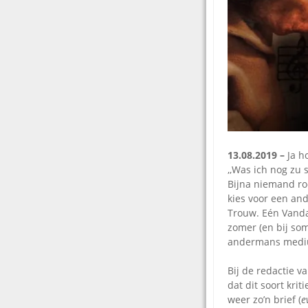
13.08.2019 –
Ja h
,,Was ich nog zu 
Bijna niemand ro
kies voor een an
Trouw. Eén Vanda
zomer (en bij som
andermans mediu
Bij de redactie v
dat dit soort kri
weer zo’n brief (
e