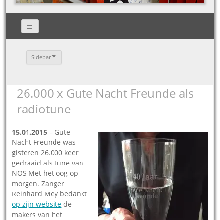
Sidebar
26.000 x Gute Nacht Freunde als
radiotune
15.01.2015
– Gute
Nacht Freunde was
gisteren 26.000 keer
gedraaid als tune van
NOS Met het oog op
morgen. Zanger
Reinhard Mey bedankt
op zijn website
de
makers van het