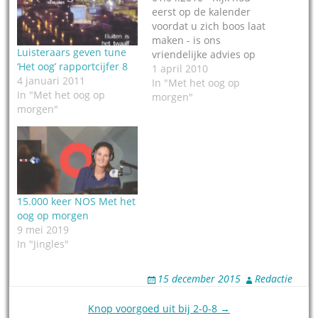
eerst op de kalender
voordat u zich boos laat
maken - is ons
Luisteraars geven tune
vriendelijke advies op
‘Het oog’ rapportcijfer 8
deze eerste april. Bij de
1 april 2010
4 januari 2011
NOS kwamen in totaal
In "Met het oog op
In "Met het oog op
zo'n 400 mails en
morgen"
morgen"
tweets binnen, na het
bericht dat Met het Oog
op Morgen na bijna 34
jaar wel eens af wil van
Reinhard Mey…
15.000 keer NOS Met het
oog op morgen
9 mei 2019
In "Jingles"
15 december 2015
Redactie
Post
Knop voorgoed uit bij 2-0-8 →