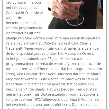
radioprogramma voor
het feit dat zijn lied
Gute Nacht Freunde al
40 jaar de
herkenningsmelodie
van dat programma is.
Vier zinnetjes uit het
plaatje van Mey werden eind 1975 aan een instrumentale
versie geplakt van het VARA Dansorkest o.l.v. Charlie
Nederpelt. Tegenwoordig zijn de instrumentale delen van
de tune speciaal gespeeld door het Metropole Orkest.
In het jubileumboek over 25 jaar ‘Mhoom’ (zoals het
programma door de redactie wordt afgekort) staat over de
tune te lezen: ‘Vanaf het moment dat het programma vorm
kreeg, wist Oog-oprichter Kees Buurman dat het Reinhard
Mey moest worden. ‘Gute Nacht, Freunde’ was in 1974 in
Nederland niet echt een hit geweest, het bereikte een
bescheiden 14de plaats’. Het was bedoeld – en dat staat
niet in het boek – als Duitse inzending voor het Eurovisie
songfestival van 1972 (uitgevoerd door Inga & Wolf), maar
het overleefde de voorrondes niet eens. Dat maakte niet