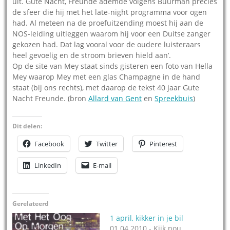
uit. Gute Nacht, Freunde ademde volgens Buurman precies
de sfeer die hij met het late-night programma voor ogen
had. Al meteen na de proefuitzending moest hij aan de
NOS-leiding uitleggen waarom hij voor een Duitse zanger
gekozen had. Dat lag vooral voor de oudere luisteraars
heel gevoelig en de stroom brieven hield aan’.
Op de site van Mey staat sinds gisteren een foto van Hella
Mey waarop Mey met een glas Champagne in de hand
staat (bij ons rechts), met daarop de tekst 40 jaar Gute
Nacht Freunde. (bron
Allard van Gent
en
Spreekbuis
)
Dit delen:
Facebook
Twitter
Pinterest
LinkedIn
E-mail
Gerelateerd
1 april, kikker in je bil
01.04.2010 - Kijk nou